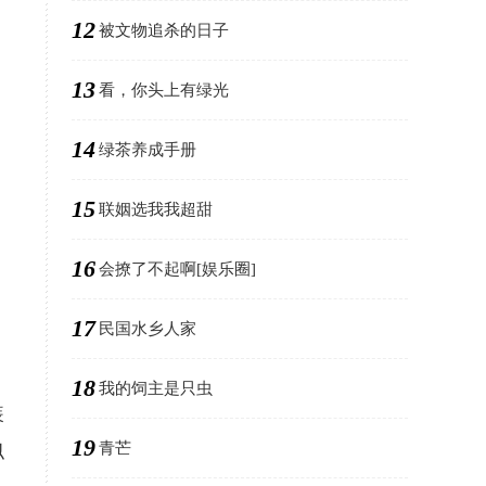
12
被文物追杀的日子
13
看，你头上有绿光
14
绿茶养成手册
15
联姻选我我超甜
16
会撩了不起啊[娱乐圈]
17
民国水乡人家
18
我的饲主是只虫
装
19
青芒
似