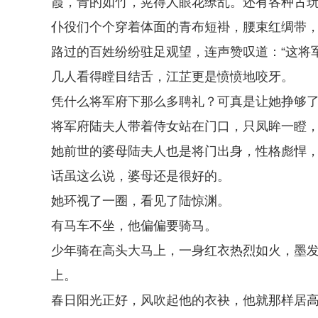
霞，青的如竹，晃得人眼花缭乱。还有各种古
仆役们个个穿着体面的青布短褂，腰束红绸带
路过的百姓纷纷驻足观望，连声赞叹道：“这将
几人看得瞠目结舌，江芷更是愤愤地咬牙。
凭什么将军府下那么多聘礼？可真是让她挣够
将军府陆夫人带着侍女站在门口，只凤眸一瞪
她前世的婆母陆夫人也是将门出身，性格彪悍
话虽这么说，婆母还是很好的。
她环视了一圈，看见了陆惊渊。
有马车不坐，他偏偏要骑马。
少年骑在高头大马上，一身红衣热烈如火，墨
上。
春日阳光正好，风吹起他的衣袂，他就那样居