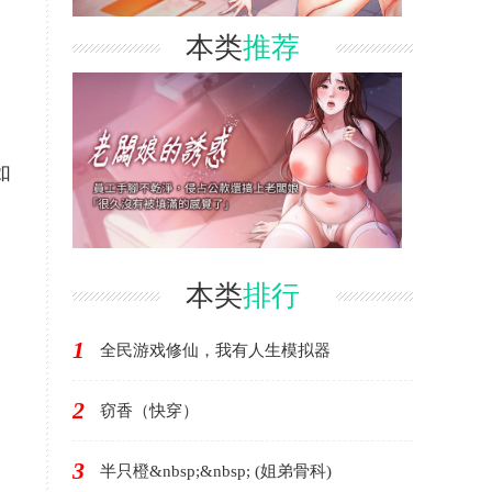
本类
推荐
如
本类
排行
1
全民游戏修仙，我有人生模拟器
2
窃香（快穿）
3
半只橙&nbsp;&nbsp; (姐弟骨科)