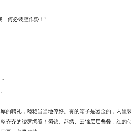
我，何必装腔作势！”
”
头。
丰厚的聘礼，稳稳当当地停好。有的箱子是鎏金的，内里
整整齐齐的绫罗绸缎！蜀锦、苏绣、云锦层层叠叠，红的