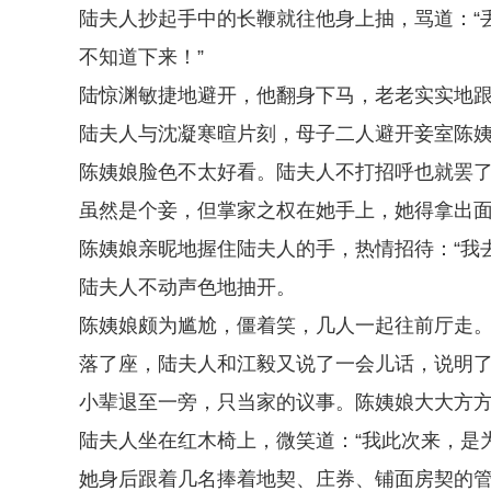
陆夫人抄起手中的长鞭就往他身上抽，骂道：“
不知道下来！”
陆惊渊敏捷地避开，他翻身下马，老老实实地跟
陆夫人与沈凝寒暄片刻，母子二人避开妾室陈
陈姨娘脸色不太好看。陆夫人不打招呼也就罢
虽然是个妾，但掌家之权在她手上，她得拿出
陈姨娘亲昵地握住陆夫人的手，热情招待：“我
陆夫人不动声色地抽开。
陈姨娘颇为尴尬，僵着笑，几人一起往前厅走
落了座，陆夫人和江毅又说了一会儿话，说明
小辈退至一旁，只当家的议事。陈姨娘大大方
陆夫人坐在红木椅上，微笑道：“我此次来，是
她身后跟着几名捧着地契、庄券、铺面房契的