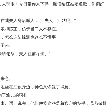
丢人现眼！今日带你来下聘，顺便给江姑娘道歉，你倒好
在陆夫人身后喊人：“江夫人、江姑娘。”
姨娘和陈芷，仿佛当二人不存在。
了，怎么连陆惊渊也这么不懂事！
面子来。
去请老爷，夫人往前厅坐。”
。
了来意。
方地坐在江毅身边，神色又恢复了得意。
为了渝儿的聘礼。”
管事。话一说完，他们便将这些盖着官印的契书，恭恭敬