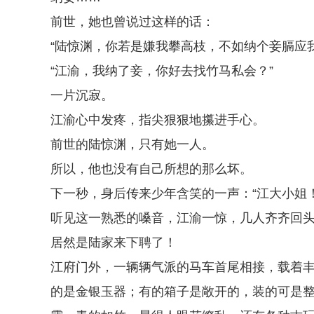
前世，她也曾说过这样的话：
“陆惊渊，你若是嫌我攀高枝，不如纳个妾膈应
“江渝，我纳了妾，你好去找竹马私会？”
一片沉寂。
江渝心中发疼，指尖狠狠地攥进手心。
前世的陆惊渊，只有她一人。
所以，他也没有自己所想的那么坏。
下一秒，身后传来少年含笑的一声：“江大小姐！
听见这一熟悉的嗓音，江渝一惊，几人齐齐回
居然是陆家来下聘了！
江府门外，一辆辆气派的马车首尾相接，载着
的是金银玉器；有的箱子是敞开的，装的可是