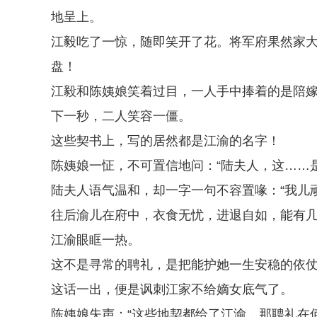
地呈上。
江毅吃了一惊，随即笑开了花。将军府果然家
盘！
江毅和陈姨娘笑着过目，一人手中捧着的是陪
下一秒，二人笑容一僵。
这些契书上，写的居然都是江渝的名字！
陈姨娘一怔，不可置信地问：“陆夫人，这……
陆夫人语气温和，却一字一句不容置喙：“我儿
往后渝儿在府中，衣食无忧，进退自如，能有几
江渝眼眶一热。
这不是寻常的聘礼，是把能护她一生安稳的依
这话一出，便是讽刺江家不给嫡女底气了。
陈姨娘失声：“这些地契都给了江渝，那聘礼在何