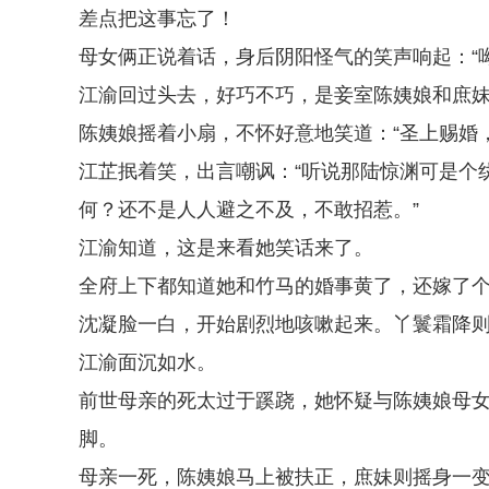
差点把这事忘了！
母女俩正说着话，身后阴阳怪气的笑声响起：“
江渝回过头去，好巧不巧，是妾室陈姨娘和庶
陈姨娘摇着小扇，不怀好意地笑道：“圣上赐婚
江芷抿着笑，出言嘲讽：“听说那陆惊渊可是个
何？还不是人人避之不及，不敢招惹。”
江渝知道，这是来看她笑话来了。
全府上下都知道她和竹马的婚事黄了，还嫁了
沈凝脸一白，开始剧烈地咳嗽起来。丫鬟霜降
江渝面沉如水。
前世母亲的死太过于蹊跷，她怀疑与陈姨娘母
脚。
母亲一死，陈姨娘马上被扶正，庶妹则摇身一