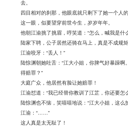
去。
四目相对的刹那，他眼底就只剩下了她一个人
这一眼，似要望穿前世今生，岁岁年年。
他朝江渝挑了挑眉，哼笑道：“怎么，喊我是什
陆家下聘，公子居然还骑在马上，真是不成规
江渝咬牙：“丢人！”
陆惊渊朝她吐舌：“江大小姐，你脾气好暴躁啊
得赔罪？”
大庭广众，他居然有脸让她赔罪！
江渝怼道：“我已经替你教训了江芷，你还要怎么
陆惊渊也不恼，笑嘻嘻地说：“江大小姐，这么
江渝：“……”
这人真是太无耻了！