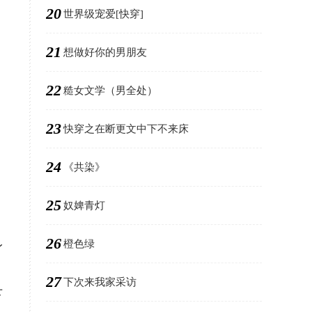
20
世界级宠爱[快穿]
21
想做好你的男朋友
22
糙女文学（男全处）
23
快穿之在断更文中下不来床
24
《共染》
25
奴婢青灯
26
橙色绿
身
27
下次来我家采访
下