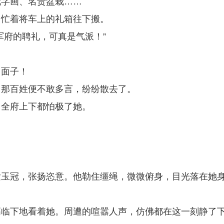
玩字画、名贵盆栽……
，忙着将车上的礼箱往下搬。
军府的聘礼，可真是气派！”
了面子！
，那百姓便不敢多言，纷纷散去了。
，全府上下都怕极了她。
发玉冠，张扬恣意。他勒住缰绳，微微俯身，目光落在她
高临下地看着她。周遭的喧嚣人声，仿佛都在这一刻静了