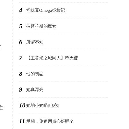
4
怪味豆Omega拯救记
5
拉普拉斯的魔女
6
所谓不知
有
7
【主暮光之城同人】堕天使
8
他的初恋
9
她真漂亮
10
她的小奶喵[电竞]
住
11
丞相，倒追用点心好吗？