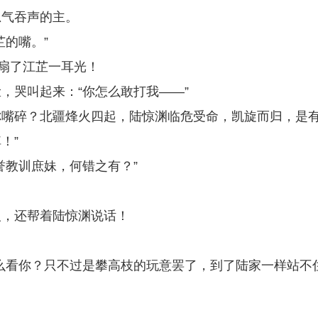
忍气吞声的主。
的嘴。”
，扇了江芷一耳光！
，哭叫起来：“你怎么敢打我——”
得你嘴碎？北疆烽火四起，陆惊渊临危受命，凯旋而归，是
！”
誉教训庶妹，何错之有？”
人，还帮着陆惊渊说话！
么看你？只不过是攀高枝的玩意罢了，到了陆家一样站不