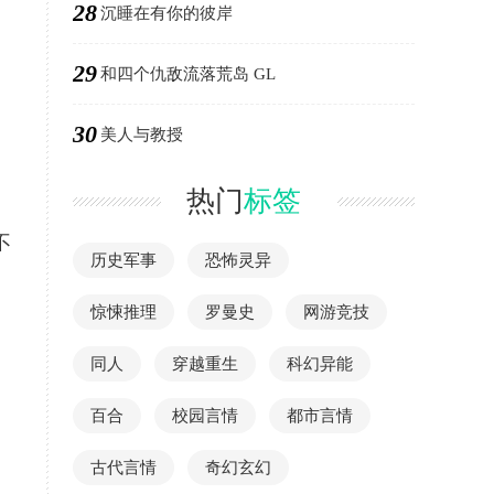
28
沉睡在有你的彼岸
29
和四个仇敌流落荒岛 GL
30
美人与教授
热门
标签
不
历史军事
恐怖灵异
惊悚推理
罗曼史
网游竞技
同人
穿越重生
科幻异能
百合
校园言情
都市言情
古代言情
奇幻玄幻