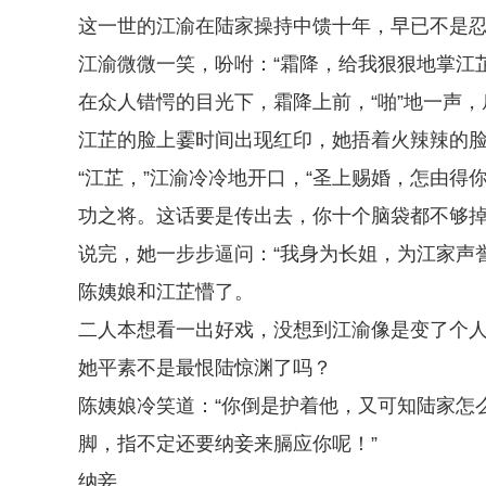
这一世的江渝在陆家操持中馈十年，早已不是
江渝微微一笑，吩咐：“霜降，给我狠狠地掌江芷
在众人错愕的目光下，霜降上前，“啪”地一声
江芷的脸上霎时间出现红印，她捂着火辣辣的脸
“江芷，”江渝冷冷地开口，“圣上赐婚，怎由
功之将。这话要是传出去，你十个脑袋都不够掉
说完，她一步步逼问：“我身为长姐，为江家声
陈姨娘和江芷懵了。
二人本想看一出好戏，没想到江渝像是变了个
她平素不是最恨陆惊渊了吗？
陈姨娘冷笑道：“你倒是护着他，又可知陆家怎
脚，指不定还要纳妾来膈应你呢！”
纳妾……