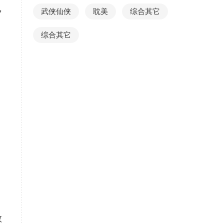
，
武侠仙侠
耽美
综合其它
综合其它
敬