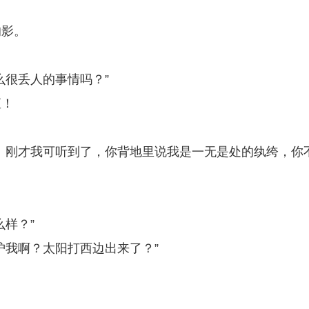
的影。
么很丢人的事情吗？”
矩！
。刚才我可听到了，你背地里说我是一无是处的纨绔，你
样？”
护我啊？太阳打西边出来了？”