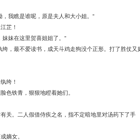
呦，我瞧是谁呢，原是夫人和大小姐。”
妹江芷！
，妹妹在这里贺喜姐姐了。”
纨绔，最不爱读书，成天斗鸡走狗没个正形。打了胜仗又
个纨绔！
则脸色铁青，狠狠地瞪着她们。
女有关。二人假借侍疾之名，指不定暗地里对汤药下了手
变成嫡女。