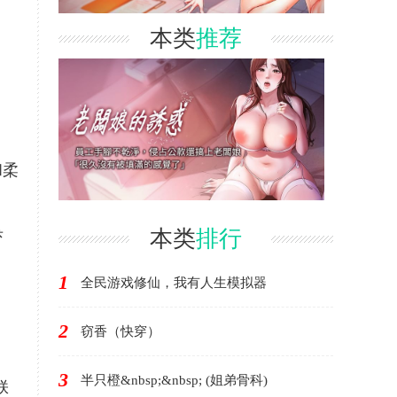
本类
推荐
和柔
杀
本类
排行
1
全民游戏修仙，我有人生模拟器
2
窃香（快穿）
3
半只橙&nbsp;&nbsp; (姐弟骨科)
朕