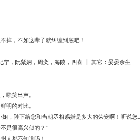
忘不掉，不如这辈子就纠缠到底吧！
纪宁，阮紫娴，周奕，海陵，四喜 ┃ 其它：晏晏余生
住，嗤笑出声。
了鲜明的对比。
小姐，陛下给您和当朝丞相赐婚是多大的荣宠啊！听说您
不是很高兴似的？”
容州人都不知道吗！