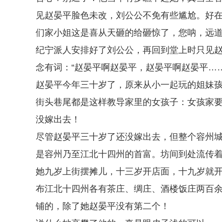
见赵晏平脸色未改，刘公公不免有些尴尬。好在
们家小姐这是喜从天砸的给砸惊了，您呐，远道
纪宁派人安排好了刘公公，再回到堂上时只见
念有词：“赵晏平啊赵晏平，赵晏平啊赵晏平…
赵晏平今年三十岁了，原来从小一起玩的姐妹
街头巷尾都是这样教导家里的女孩子：女孩家
没嫁出去！
尽管赵晏平三十岁了还没嫁出去，但整个容州
是容州乃至江北十四州的首富。坊间到处流传
她九岁上街摆摊儿，十三岁开店面，十九岁就
布江北十四州各有茶庄、绸庄、酒楼饭庄两百
铺的，除了她赵晏平没有第二个！