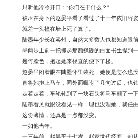
只听他冷冷开口：“你们在干什么？”
被压在身下的赵晏平看了看过了十一年依旧容
就差一头撞在墙上死了算了。
陆墨年少长在容州，自然大多数人也都知道眼
墨两步上前一把抓起那颤巍巍的白面书生提到
是何脸色，抱起她来径直的便下了楼。
赵晏平闭着眼在陆墨怀里装死，她便是怎么也
直将她抱上马车，同外面嘱咐了几句过后，也
走着走着，车轮轧到了一块石头将马车颠了一
陆墨看见就跟没看见一样，理也没理她，就任
这份薄情，还真是一点都没变。
一如他当年。
十三年前，赵晏平十七岁。赵家世代经商，却