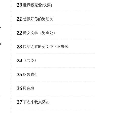
20
世界级宠爱[快穿]
21
想做好你的男朋友
心
22
糙女文学（男全处）
守
23
快穿之在断更文中下不来床
24
《共染》
25
奴婢青灯
26
橙色绿
了
27
下次来我家采访