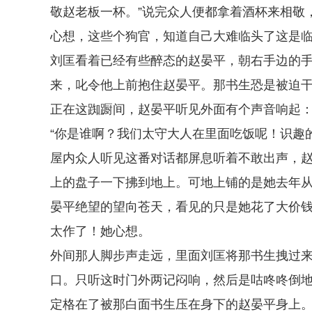
敬赵老板一杯。”说完众人便都拿着酒杯来相敬
心想，这些个狗官，知道自己大难临头了这是
刘匡看着已经有些醉态的赵晏平，朝右手边的
来，叱令他上前抱住赵晏平。那书生恐是被迫
正在这踟蹰间，赵晏平听见外面有个声音响起：
“你是谁啊？我们太守大人在里面吃饭呢！识趣
屋内众人听见这番对话都屏息听着不敢出声，
上的盘子一下拂到地上。可地上铺的是她去年
晏平绝望的望向苍天，看见的只是她花了大价
太作了！她心想。
外间那人脚步声走远，里面刘匡将那书生拽过
口。只听这时门外两记闷响，然后是咕咚咚倒
定格在了被那白面书生压在身下的赵晏平身上