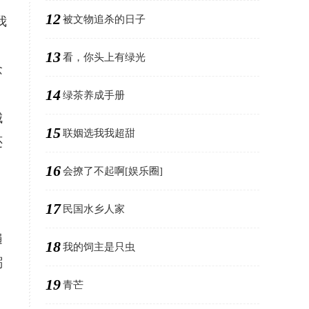
12
被文物追杀的日子
我
13
看，你头上有绿光
念
14
绿茶养成手册
城
15
联姻选我我超甜
还
16
会撩了不起啊[娱乐圈]
，
17
民国水乡人家
遍
18
我的饲主是只虫
粥
19
青芒