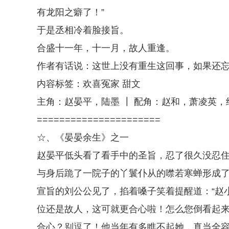
有龙阳之癖了！”
于是丞相冷着脸接旨。
合盛十一年，十一月，故人重逢。
作者有话说：这世上没有重生这回事，如果还
内容标签：欢喜冤家 甜文
主角：赵晏平，陆墨 ┃ 配角：赵和，萧凌英，
======================
☆、《晏晏余生》之一
赵晏平低头看了看手中的圣旨，忍了很久没忍
与身后跪了一院子的丫鬟仆从的噤若寒蝉形成
宣旨的刘公公见了，掐着嗓子笑着提醒道：“赵
位还是故人，这可就更合心啦！怎么您倒看起来
合心？别逗了！他当年有多瞧不起她，真当全