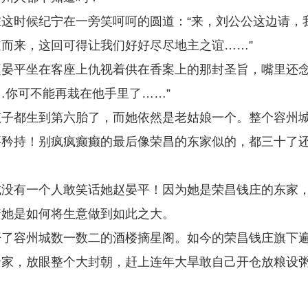
这时候纪宁在一旁笑呵呵的圆道：“来，刘公公这边请，
而来，这回可得让我们好好尽尽地主之谊……”
赵晏平坐在客座上仇视着供在香案上的那封圣旨，嘴里还
…你可不能再栽在他手里了……”
孩子都生到第六胎了，而她依然是老姑娘一个。整个容州
要矜持！别疯疯癫癫的最后像荣昌的东家似的，都三十了
城没有一个人敢笑话她赵晏平！因为她是荣昌钱庄的东家
着她是如何将生意做到如此之大。
开了容州城数一数二的酒楼摘星阁。如今的荣昌钱庄旗下
余家，放眼整个大封朝，赶上连年大旱敢自己开仓放粮设