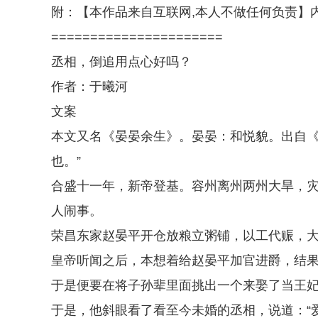
附：【本作品来自互联网,本人不做任何负责】
======================
丞相，倒追用点心好吗？
作者：于曦河
文案
本文又名《晏晏余生》。晏晏：和悦貌。出自《诗
也。”
合盛十一年，新帝登基。容州离州两州大旱，
人闹事。
荣昌东家赵晏平开仓放粮立粥铺，以工代赈，
皇帝听闻之后，本想着给赵晏平加官进爵，结
于是便要在将子孙辈里面挑出一个来娶了当王
于是，他斜眼看了看至今未婚的丞相，说道：“