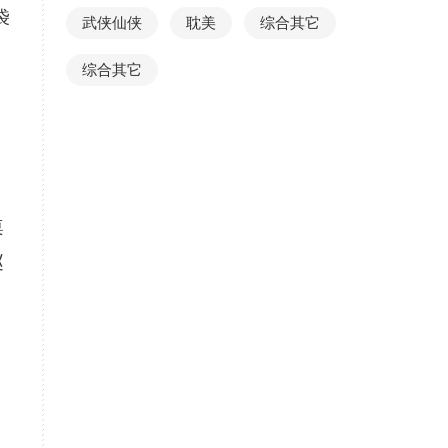
袋
武侠仙侠
耽美
综合其它
综合其它
桌
赵
，