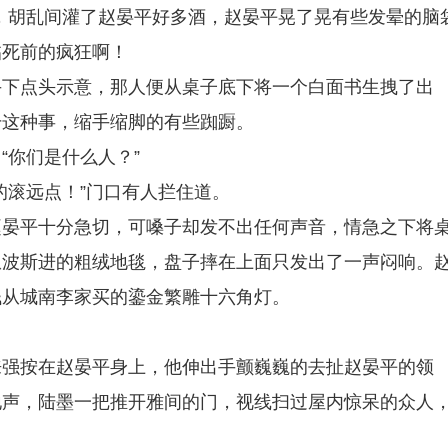
，胡乱间灌了赵晏平好多酒，赵晏平晃了晃有些发晕的脑
临死前的疯狂啊！
手下点头示意，那人便从桌子底下将一个白面书生拽了出
干这种事，缩手缩脚的有些踟蹰。
“你们是什么人？”
的滚远点！”门口有人拦住道。
赵晏平十分急切，可嗓子却发不出任何声音，情急之下将
从波斯进的粗绒地毯，盘子摔在上面只发出了一声闷响。
钱从城南李家买的鎏金繁雕十六角灯。
来强按在赵晏平身上，他伸出手颤巍巍的去扯赵晏平的领
地声，陆墨一把推开雅间的门，视线扫过屋内惊呆的众人
。