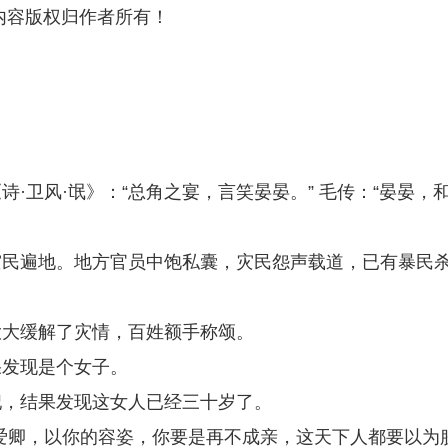
内容版权归作者所有！
·卫风·氓》：“总角之宴，言笑晏晏。” 毛传：“晏晏，
灾民遍地。地方官员中饱私囊，灾民怨声载道，已有暴民
大大缓解了灾情，百姓额手称颂。
果发现是个女子。
妃，结果发现这女人已经三十岁了。
爱卿，以你的容姿，你要是再不成亲，这天下人都要以为