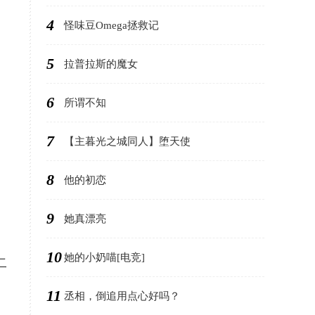
4
怪味豆Omega拯救记
5
拉普拉斯的魔女
6
所谓不知
7
【主暮光之城同人】堕天使
8
他的初恋
9
她真漂亮
10
她的小奶喵[电竞]
二
11
丞相，倒追用点心好吗？