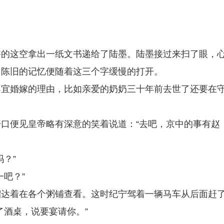
？
香的这空拿出一纸文书递给了陆墨。陆墨接过来扫了眼，
。陈旧的记忆便随着这三个字缓慢的打开。
不宜婚嫁的理由，比如亲爱的奶奶三十年前去世了还要在
口便见皇帝略有深意的笑着说道：“去吧，京中的事有赵
？”
吧？”
溜达着在各个粥铺查看。这时纪宁驾着一辆马车从后面赶
了酒桌，说要宴请你。”