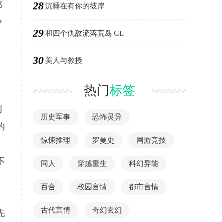
28
都
沉睡在有你的彼岸
少
29
和四个仇敌流落荒岛 GL
30
美人与教授
热门
标签
刘
历史军事
恐怖灵异
的
惊悚推理
罗曼史
网游竞技
不
同人
穿越重生
科幻异能
百合
校园言情
都市言情
古代言情
奇幻玄幻
先