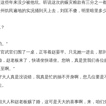
意这些年来没少被他坑。听说这次的赈灾粮款有三分之一
容州饥民遍地的实况捅到天上去，刘匡不傻，明里暗里多
。
呢？
。”
文官武官们围了一桌，正等着赵晏平。只见她一进去，那
呦，赵老板来了，快请坐快请坐。您呐，真是赏我们各位
至啊。”
守大人真是没说错，我真是忙的抽不开身啊，您几位要是
走。
。
相大人和赵老板赐了婚，这可是天大的喜事啊，来，咱们