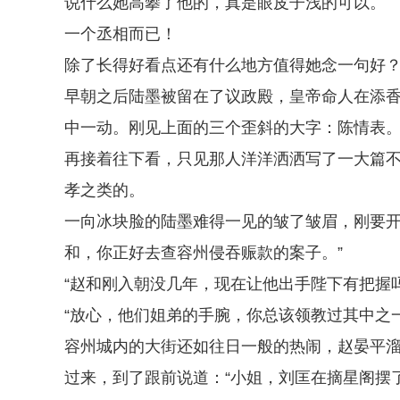
说什么她高攀了他的，真是眼皮子浅的可以。
一个丞相而已！
除了长得好看点还有什么地方值得她念一句好
早朝之后陆墨被留在了议政殿，皇帝命人在添
中一动。刚见上面的三个歪斜的大字：陈情表
再接着往下看，只见那人洋洋洒洒写了一大篇
孝之类的。
一向冰块脸的陆墨难得一见的皱了皱眉，刚要开
和，你正好去查容州侵吞赈款的案子。”
“赵和刚入朝没几年，现在让他出手陛下有把握吗
“放心，他们姐弟的手腕，你总该领教过其中之一
容州城内的大街还如往日一般的热闹，赵晏平
过来，到了跟前说道：“小姐，刘匡在摘星阁摆