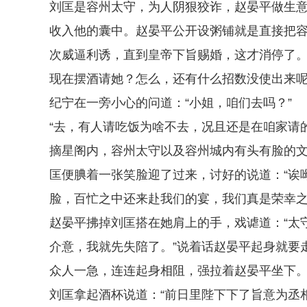
刘匡是容州太守，为人阴狠狡诈，赵晏平做生
收入他的囊中。赵晏平公开设粥铺就是直接把
次威逼利诱，直到皇帝下旨赐婚，这才消停了
现在摆酒请她？怎么，还有什么招数没使出来
纪宁在一旁小心的问道：“小姐，咱们去吗？”
“去，有人请吃饭为啥不去，况且还是在咱家请的
摘星阁内，容州太守以及容州城内有头有脸的
匡便腆着一张笑脸迎了过来，讨好的说道：“诶
脸，百忙之中还来赴我们的宴，我们真是荣幸之
赵晏平拂掉刘匡搭在她肩上的手，戏谑道：“太
介意，我就先失陪了。”说着话赵晏平起身就要
众人一急，连连起身相阻，强拉着赵晏平坐下
刘匡拿起酒杯说道：“前日里陛下下了旨意为丞