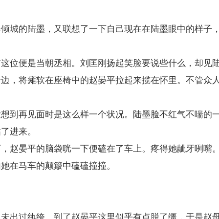
姿倾城的陆墨，又联想了一下自己现在在陆墨眼中的样子
前这位便是当朝丞相。刘匡刚扬起笑脸要说些什么，却见
一边，将瘫软在座椅中的赵晏平拉起来揽在怀里。不管众
没想到再见面时是这么样一个状况。陆墨脸不红气不喘的
钻了进来。
下，赵晏平的脑袋咣一下便磕在了车上。疼得她龇牙咧嘴
由她在马车的颠簸中磕磕撞撞。
从未出过纨绔。到了赵晏平这里似乎有点脱了缰，于是赵