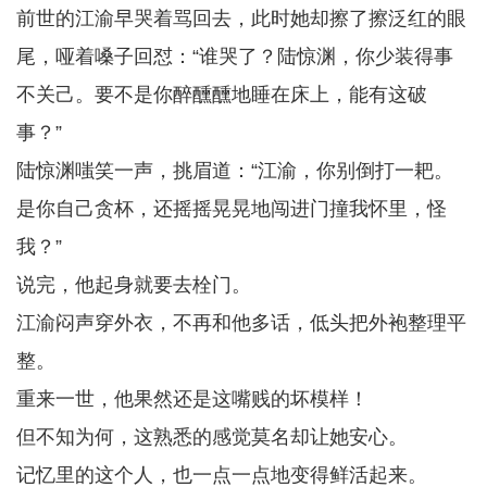
前世的江渝早哭着骂回去，此时她却擦了擦泛红的眼
尾，哑着嗓子回怼：“谁哭了？陆惊渊，你少装得事
不关己。要不是你醉醺醺地睡在床上，能有这破
事？”
陆惊渊嗤笑一声，挑眉道：“江渝，你别倒打一耙。
是你自己贪杯，还摇摇晃晃地闯进门撞我怀里，怪
我？”
说完，他起身就要去栓门。
江渝闷声穿外衣，不再和他多话，低头把外袍整理平
整。
重来一世，他果然还是这嘴贱的坏模样！
但不知为何，这熟悉的感觉莫名却让她安心。
记忆里的这个人，也一点一点地变得鲜活起来。