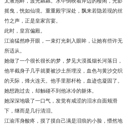
太液池畔，波光粼粼。水中倒映着岸边的楼阁，光影
摇曳，恍如仙境。重重殿宇深处，飘来若隐若现的丝
竹之声，正是皇家宫宴。
此时，皇宫偏殿。
江渝猛然睁开眼，一束灯光刺入眼眸，让她有些许无
所适从。
她做了一个很长很长的梦，梦见大漠孤烟长河落日，
他半截身子几乎就要被沙土所埋没，血色与黄沙交织
的天际，烽火连天。他手里那杆枪，血迹也凝固了。
她想跑过去，却触碰不到他冰冷的躯体。
她深深地吸了一口气，发觉有咸涩的泪水自面颊滑
下，继而是几行清泪。
江渝浑身酸疼，摸了摸自己满是泪痕的小脸，懵然地