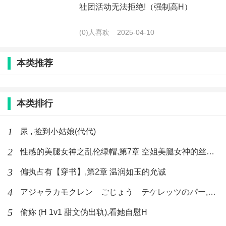
社团活动无法拒绝!（强制高H）
(0)人喜欢
2025-04-10
本类推荐
本类排行
1
尿 , 捡到小姑娘(代代)
2
性感的美腿女神之乱伦绿帽,第7章 空姐美腿女神的丝袜足交
3
偏执占有【穿书】,第2章 温润如玉的允诚
4
アジャラカモクレン ごじょう テケレッツのパー,【No. 42 Rube Goldberg Machine】十四
5
偷妳 (H 1v1 甜文伪出轨),看她自慰H