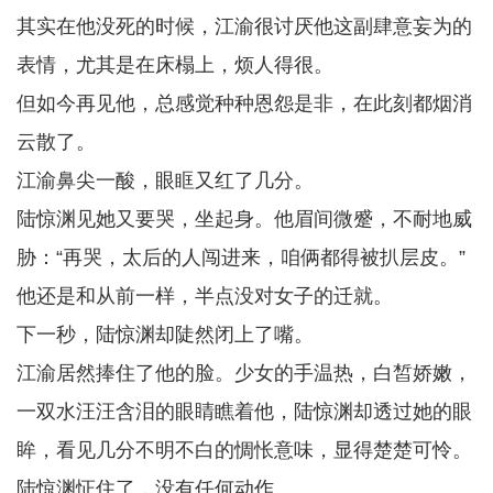
其实在他没死的时候，江渝很讨厌他这副肆意妄为的
表情，尤其是在床榻上，烦人得很。
但如今再见他，总感觉种种恩怨是非，在此刻都烟消
云散了。
江渝鼻尖一酸，眼眶又红了几分。
陆惊渊见她又要哭，坐起身。他眉间微蹙，不耐地威
胁：“再哭，太后的人闯进来，咱俩都得被扒层皮。”
他还是和从前一样，半点没对女子的迁就。
下一秒，陆惊渊却陡然闭上了嘴。
江渝居然捧住了他的脸。少女的手温热，白皙娇嫩，
一双水汪汪含泪的眼睛瞧着他，陆惊渊却透过她的眼
眸，看见几分不明不白的惆怅意味，显得楚楚可怜。
陆惊渊怔住了，没有任何动作。