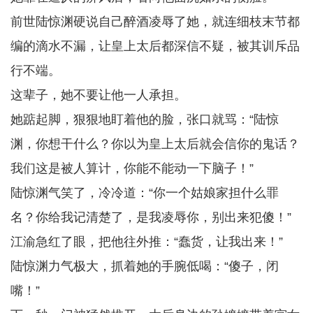
前世陆惊渊硬说自己醉酒凌辱了她，就连细枝末节都
编的滴水不漏，让皇上太后都深信不疑，被其训斥品
行不端。
这辈子，她不要让他一人承担。
她踮起脚，狠狠地盯着他的脸，张口就骂：“陆惊
渊，你想干什么？你以为皇上太后就会信你的鬼话？
我们这是被人算计，你能不能动一下脑子！”
陆惊渊气笑了，冷冷道：“你一个姑娘家担什么罪
名？你给我记清楚了，是我凌辱你，别出来犯傻！”
江渝急红了眼，把他往外推：“蠢货，让我出来！”
陆惊渊力气极大，抓着她的手腕低喝：“傻子，闭
嘴！”