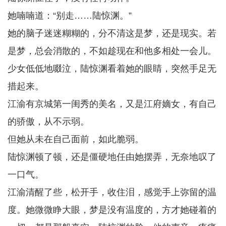
她喃喃道：“别走……陆惊渊。”
她的脑子迷迷糊糊的，分不清这是梦，还是现实。若
是梦，总会消散的，不如趁现在和他多相处一会儿。
少女低低地啜泣，陆惊渊看着她的眼睛，突然手足无
措起来。
江渝有京城第一闺秀的美名，又是江府嫡女，有自己
的骄傲，从不示弱。
但她从未在自己面前，如此脆弱。
陆惊渊顿了顿，还是僵硬地任由她摆弄，无奈地叹了
一口气。
江渝清醒了些，松开手，收住泪，感觉手上弥留的温
度。她微微睁大眼，梦是没有温度的，方才她碰着的