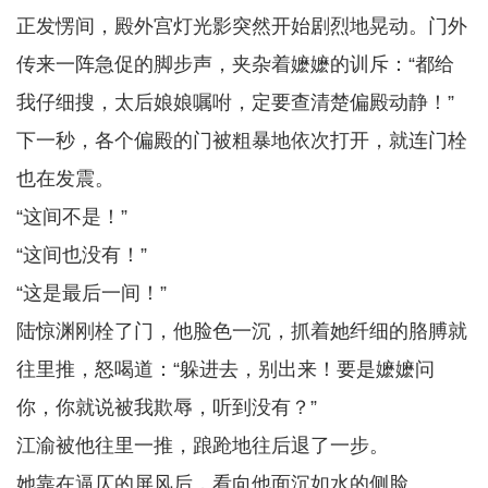
正发愣间，殿外宫灯光影突然开始剧烈地晃动。门外
传来一阵急促的脚步声，夹杂着嬷嬷的训斥：“都给
我仔细搜，太后娘娘嘱咐，定要查清楚偏殿动静！”
下一秒，各个偏殿的门被粗暴地依次打开，就连门栓
也在发震。
“这间不是！”
“这间也没有！”
“这是最后一间！”
陆惊渊刚栓了门，他脸色一沉，抓着她纤细的胳膊就
往里推，怒喝道：“躲进去，别出来！要是嬷嬷问
你，你就说被我欺辱，听到没有？”
江渝被他往里一推，踉跄地往后退了一步。
她靠在逼仄的屏风后，看向他面沉如水的侧脸。