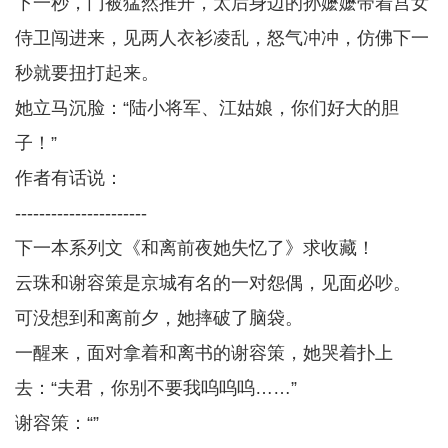
下一秒，门被猛然推开，太后身边的孙嬷嬷带着宫女
侍卫闯进来，见两人衣衫凌乱，怒气冲冲，仿佛下一
秒就要扭打起来。
她立马沉脸：“陆小将军、江姑娘，你们好大的胆
子！”
作者有话说：
----------------------
下一本系列文《和离前夜她失忆了》求收藏！
云珠和谢容策是京城有名的一对怨偶，见面必吵。
可没想到和离前夕，她摔破了脑袋。
一醒来，面对拿着和离书的谢容策，她哭着扑上
去：“夫君，你别不要我呜呜呜……”
谢容策：“”