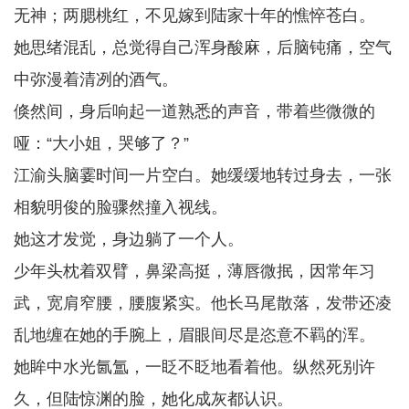
无神；两腮桃红，不见嫁到陆家十年的憔悴苍白。
她思绪混乱，总觉得自己浑身酸麻，后脑钝痛，空气
中弥漫着清冽的酒气。
倏然间，身后响起一道熟悉的声音，带着些微微的
哑：“大小姐，哭够了？”
江渝头脑霎时间一片空白。她缓缓地转过身去，一张
相貌明俊的脸骤然撞入视线。
她这才发觉，身边躺了一个人。
少年头枕着双臂，鼻梁高挺，薄唇微抿，因常年习
武，宽肩窄腰，腰腹紧实。他长马尾散落，发带还凌
乱地缠在她的手腕上，眉眼间尽是恣意不羁的浑。
她眸中水光氤氲，一眨不眨地看着他。纵然死别许
久，但陆惊渊的脸，她化成灰都认识。