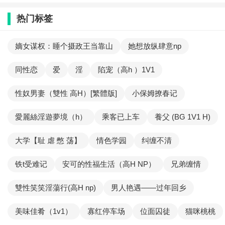
热门标签
嫡女谋权：睡个摄政王当靠山
她想放纵肆意np
同性恋
爱
淫
陷宠（高h ）1V1
性奴男妻（雙性 高H）[繁體版]
小保姆撩春记
愛麗絲淫遊夢境（h）
乘客已上车
養父 (BG 1V1 H)
大学【耻 虐 憋 荡】
情色学园
纠缠不清
铁t受难记
安可的性福生活（高H NP）
兄弟缠情
雙性笑笑淫蕩行(高H np)
男人艳遇——过年回乡
美味佳肴（1v1）
寡红停车场
位面囚徒
猫咪桃桃