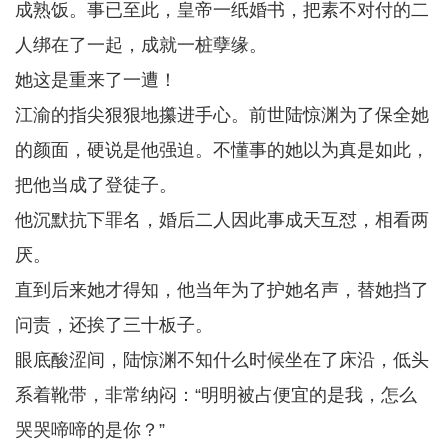
成熟饭。事已至此，皇帝一纸婚书，把素不对付的二
人绑在了一起，成就一桩孽缘。
她这是重来了一遭！
江渝的指尖狠狠地攥进手心。前世陆惊渊为了保全她
的颜面，硬说是他强迫。不懂事的她以为真是如此，
把他当成了登徒子。
他沉默抗下罪名，婚后二人因此事成天互怼，相看两
厌。
直到后来她才得知，他当年为了护她名声，替她挡了
问责，还挨了三十板子。
眼底酸涩间，陆惊渊不知什么时候坐在了床沿，低头
系着靴带，非常纳闷：“明明被占便宜的是我，怎么
哭哭啼啼的是你？”