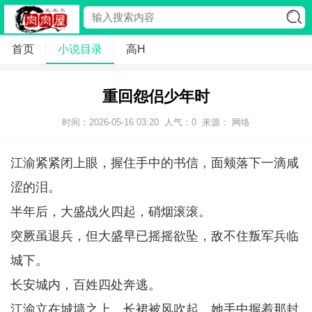
首页
小说目录
高H
重回怨侣少年时
时间：2026-05-16 03:20
人气：
0
来源： 网络
江渝紧紧闭上眼，握住手中的书信，面颊落下一滴咸
涩的泪。
半年后，大盛战火四起，硝烟滚滚。
突厥虽退兵，但大盛早已摇摇欲坠，敌不住叛军兵临
城下。
长安城内，百姓四处奔逃。
江渝立在城墙之上，长裙被风吹起。她手中握着那封