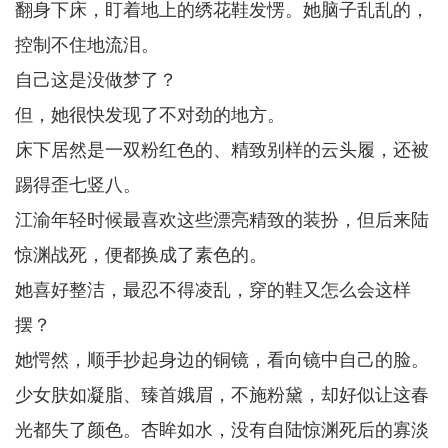
翻身下床，盯着地上的绣花鞋发愣。她脑子乱乱的，
控制不住地流泪。
自己这是没做梦了？
但，她很快发现了不对劲的地方。
床下居然是一双粉红色的、精致别样的云头履，还被
踢得歪七竖八。
江渝年轻时候最喜欢这些漂亮精致的装扮，但后来陆
惊渊战死，便都换成了素色的。
她喜好整洁，最忍不得凌乱，穿的鞋又怎么会这样
摆？
她愕然，顺手抄起身边的铜镜，看向镜中自己的脸。
少女肤如凝脂、臻首娥眉，不施粉黛，却好似让这春
光都失了颜色。杏眸如水，没有自陆惊渊死后的寡淡