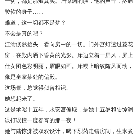
一切，都是那般真实。陆惊渊的脸，他的声音，疼痛
酸软的身子……
难道，这一切都不是梦？
不会是真的吧？
江渝倏然抬头，看向房中的一切。门外宫灯透过菱花
窗，在殿内洒下昏黄的光影。床边立着一屏风，屏上
仕女图色彩明丽，眉眼如画。床幔上暗纹随风而动，
像是皇家某处的偏殿。
这场景，总觉得似曾相识。
她想起来了。
这是承昭十五年，永安宫偏殿，是她十五岁和陆惊渊
误打误撞一度春宵的那一夜！
她与陆惊渊被双双设计，喝下烈药走错房间，生米煮