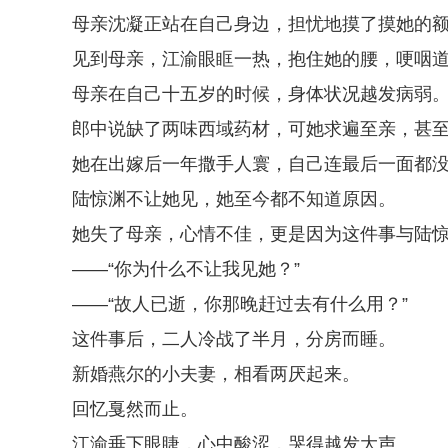
母亲沈凝正站在自己身边，担忧地摸了摸她的额
见到母亲，江渝眼眶一热，抱住她的腰，哽咽道：
母亲在自己十五岁的时候，身体状况越发病弱
郎中说缺了两味西域药材，可她求遍至亲，甚
她在出嫁后一年撒手人寰，自己连最后一面都
陆惊渊不让她见，她至今都不知道原因。
她失了母亲，心情不佳，更是因为这件事与陆
——“你为什么不让我见她？”
——“故人已逝，你那晚赶过去有什么用？”
这件事后，二人冷战了半月，分房而睡。
新婚燕尔的小夫妻，相看两厌起来。
回忆戛然而止。
江渝垂下眼睫，心中酸涩，哭得越发大声。