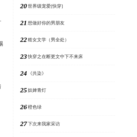
20
世界级宠爱[快穿]
21
讨
想做好你的男朋友
22
糙女文学（男全处）
赐
23
快穿之在断更文中下不来床
24
《共染》
猜
25
奴婢青灯
26
橙色绿
，
27
下次来我家采访