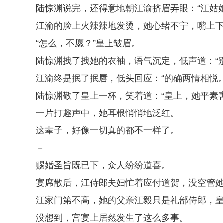
陆惊渊说完，还得意地朝江渝挤眉弄眼：“江姑
江渝的脸上火辣辣地发烫，她心绪不宁，嘴上下
“怎么，不愿？”皇上皱眉。
陆惊渊拽了拽她的衣袖，语气沉定，低声道：“
江渝终是抿了抿唇，低头回应：“的确两情相悦。
陆惊渊敬了皇上一杯，笑着道：“皇上，她平素
一片打趣声中，她耳根悄悄地泛红。
这辈子，好像一切真的都不一样了。
－
赐婚圣旨既已下，众人纷纷道喜。
宴席散后，江侍郎夫妇忙着应付道贺，没空管
江家门第不高，她的父亲江毅只是礼部侍郎，
没想到，宫宴上居然发生了这么多事。