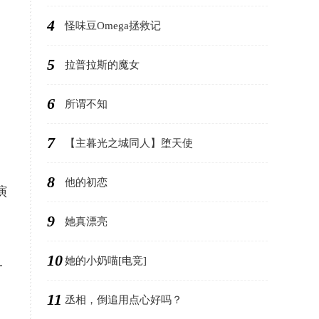
4
怪味豆Omega拯救记
5
拉普拉斯的魔女
6
所谓不知
7
【主暮光之城同人】堕天使
8
他的初恋
演
9
她真漂亮
10
她的小奶喵[电竞]
一
11
丞相，倒追用点心好吗？