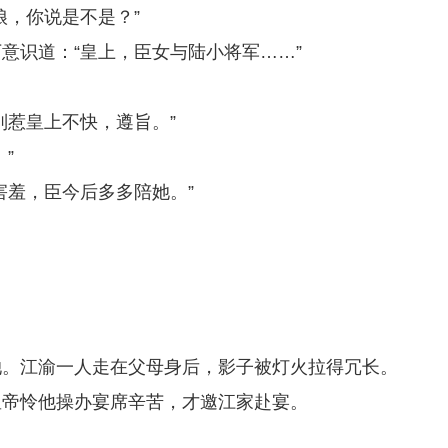
娘，你说是不是？”
意识道：“皇上，臣女与陆小将军……”
别惹皇上不快，遵旨。”
”
害羞，臣今后多多陪她。”
她。江渝一人走在父母身后，影子被灯火拉得冗长。
皇帝怜他操办宴席辛苦，才邀江家赴宴。