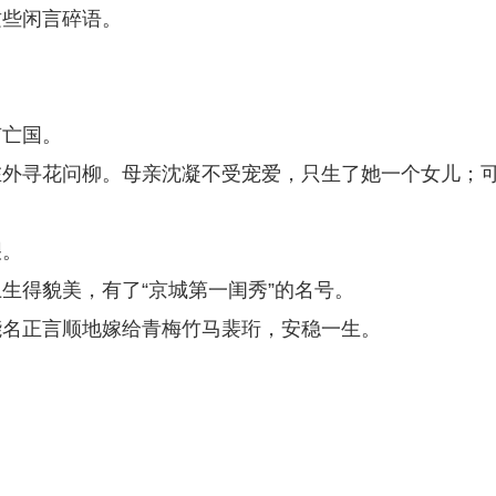
这些闲言碎语。
有亡国。
在外寻花问柳。母亲沈凝不受宠爱，只生了她一个女儿；
艰。
生得貌美，有了“京城第一闺秀”的名号。
能名正言顺地嫁给青梅竹马裴珩，安稳一生。