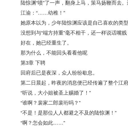
陆惊渊“啧”了一声，翻身上马，策马扬鞭而去。
江渝：“……幼稚！”
她原本以为，少年陆惊渊应该是自己喜欢的类
没想到与“端方持重”毫不相干，还一样说话嘴贱
好在，她已经重生了。
那为什么，不能回头看看他呢
第3章 下聘
回府后已是夜深，众人纷纷歇息。
第二日晨起，昨夜的消息便已经传遍了整个江
“听说，大小姐被圣上赐婚了！”
“谁啊？裴家二郎裴珩吗？”
“不是！是那位人人都避之不及的陆惊渊！”
“啊？怎会如此……”