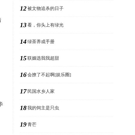
12
被文物追杀的日子
陆
13
看，你头上有绿光
14
绿茶养成手册
15
联姻选我我超甜
16
会撩了不起啊[娱乐圈]
17
民国水乡人家
毕
18
我的饲主是只虫
19
青芒