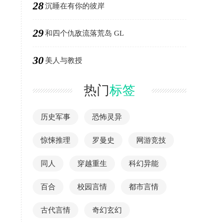
28
沉睡在有你的彼岸
29
和四个仇敌流落荒岛 GL
30
美人与教授
热门
标签
历史军事
恐怖灵异
惊悚推理
罗曼史
网游竞技
同人
穿越重生
科幻异能
百合
校园言情
都市言情
古代言情
奇幻玄幻