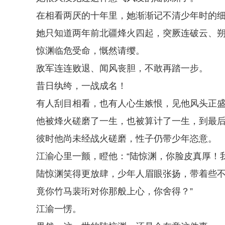
在相看两厌的十年里，她渐渐记不清少年时的
她只知道两年前北疆烽火四起，突厥连破云、
惊渊临危受命，慨然请缨。
敌军连连败退、闻风丧胆，不敢再踏一步。
昔日纨绔，一战成名！
有人刮目相看，也有人心生嫉恨，见他风头正
他被烽火磋磨了一生，也被算计了一生，到最
彼时他尚未经战火磋磨，性子仍带少年恣意。
江渝心里一颤，瞪他：“陆惊渊，你脸皮真厚！
陆惊渊笑得更放肆，少年人眉眼张扬，带着些不
竟你竹马裴珩对你那般上心，你舍得？”
江渝一愣。