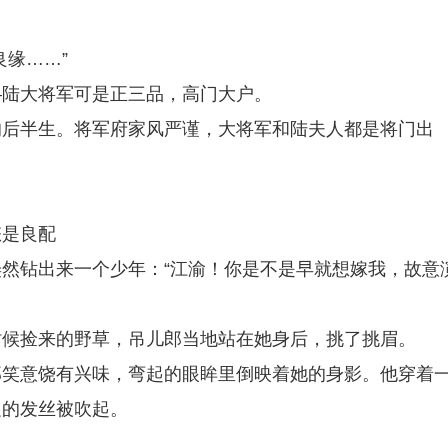
缘……”
—陆大将军可是正三品，高门大户。
的后半生。将军府家风严谨，大将军和陆夫人都是将门出
。
怎是良配
然钻出来一个少年：“江渝！你是不是早就想嫁我，故意
时候捡来的野草，吊儿郎当地站在她身后，挑了挑眉。
那笑意饶有兴味，弯起的眼眸里倒映着她的身影。他穿着
边的发丝被吹起。