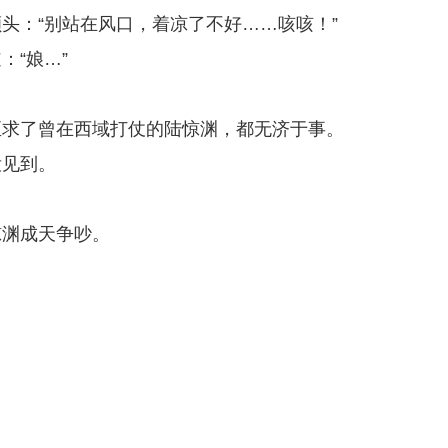
头：“别站在风口，着凉了不好……咳咳！”
“娘…”
。
至求了曾在西域打仗的陆惊渊，都无济于事。
没见到。
惊渊成天争吵。