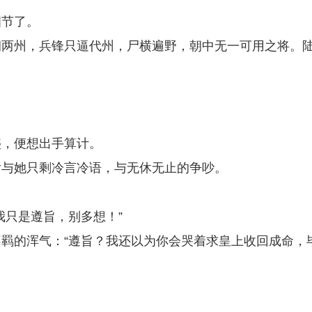
细节了。
朔两州，兵锋只逼代州，尸横遍野，朝中无一可用之将。
盛，便想出手算计。
后与她只剩冷言冷语，与无休无止的争吵。
我只是遵旨，别多想！”
羁的浑气：“遵旨？我还以为你会哭着求皇上收回成命，