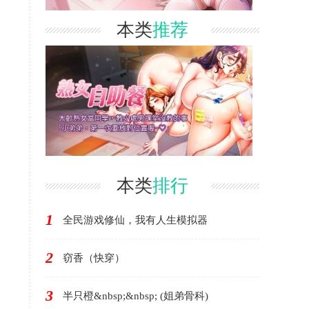
本类
推荐
本类
排行
1
全民游戏修仙，我有人生模拟器
2
窃香（快穿）
3
半只橙&nbsp;&nbsp; (姐弟骨科)