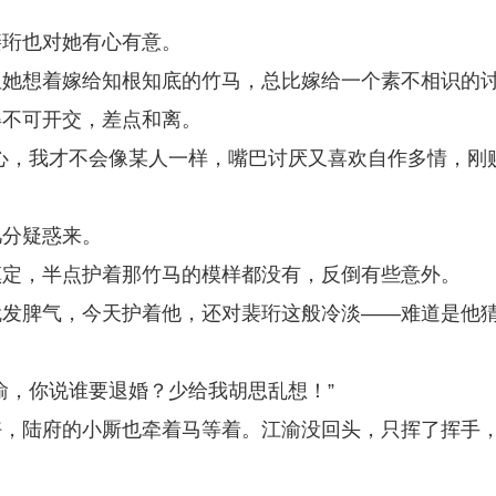
裴珩也对她有心有意。
但她想着嫁给知根知底的竹马，总比嫁给一个素不相识的
得不可开交，差点和离。
心，我才不会像某人一样，嘴巴讨厌又喜欢自作多情，刚
几分疑惑来。
镇定，半点护着那竹马的模样都没有，反倒有些意外。
就发脾气，今天护着他，还对裴珩这般冷淡——难道是他
渝，你说谁要退婚？少给我胡思乱想！”
好，陆府的小厮也牵着马等着。江渝没回头，只挥了挥手