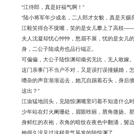
“江侍郎，真是好福气啊！”
“陆小将军年少成名，二人郎才女貌，真是天赐良
江毅笑得合不拢嘴，笑的是女儿攀上了高枝—
夫人沈凝却忧心忡忡，愁眉不展，忧的是女儿
身，二公子陆成舟也品行端正。
可偏偏，大公子陆惊渊却顽劣无比，无人敢嫁
这门亲事门不当户不对，又是误打误撞赐婚，
嘈杂的声音渐渐远去，她兀自踢着石头，身后倏
这出？”
江渝猛地回头，见陆惊渊嘴里叼着不知道什么
少年站在灯火阑珊处，眉眼昳丽，唇角微扬。
身鲜红的衣袍，衣角的暗纹在夜色中翻涌，鬓
她很久没见过这样意气风发的陆惊渊了。