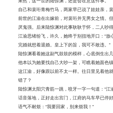
果然，这一世的陆惊渊，还是会在意这件事。
自己和裴珩青梅竹马，两家早已说了娃娃亲，
前世的江渝在出嫁前，对裴珩并无男女之情。
厌鬼强。后来陆惊渊对此事耿耿于怀，二人吵
江渝思绪纷飞，许久，她终于别扭地开口：“放
完婚就想着退婚。皇上下的旨，我可不敢违。”
陆惊渊看着她这副气鼓鼓的模样，心底倒生出
他本以为她要找自己大吵一架，可瞧着她面色
这江渝，好像跟以前不太一样。往日里见着他
错了？
陆惊渊太阳穴青筋一跳，咬牙一字一句道：“江
话音落地，正好走出宫门，江府的马车早已停
语气不耐烦：“我要回家，别来烦我！”