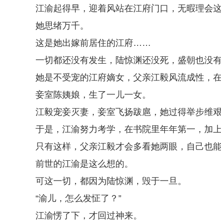
江渝起得早，迎着风站在江府门口，无暇理会
她思绪万千。
这是她出嫁前居住的江府……
一切都还没有发生，陆惊渊还没死，盛朝也没
她是不受宠的江府嫡女，父亲江毅风流成性，
妾室陈姨娘，生了一儿一女。
江毅宠妾灭妻，妾室飞扬跋扈，她过得举步维
于是，江渝努力考学，在书院里年年第一，加上
只有这样，父亲江毅才会多看她两眼，自己也
前世的江渝是这么想的。
可这一切，都因为陆惊渊，毁于一旦。
“渝儿，怎么发怔了？”
江渝愣了下，才回过神来。