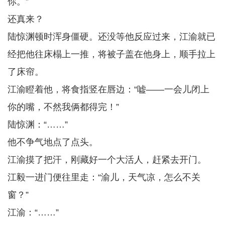
你。”
还真来？
陆惊渊顿时浑身僵硬。还没等他反应过来，江渝就已
经把他往床榻上一推，将被子盖在他身上，顺手拉上
了床帘。
江渝瞪着他，将食指竖在唇边：“嘘——一会儿闭上
你的嘴，不然我俩都得完！”
陆惊渊：“……”
他不争气地点了点头。
江渝摸了把汗，刚藏好一个大活人，赶紧去开门。
江毅一进门便往里走：“渝儿，天气凉，怎么不关
窗？”
江渝：“……”