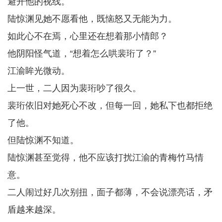
避开他的视线。
陆惊渊见她不愿看他，既恼怒又无能为力。
如此心不在焉，心里还在想着那小情郎？
他阴阳怪气道，“想着怎么哄裴珩了？”
江渝眸光微动。
上一世，二人因为裴珩吵了很久。
裴珩依旧对她死心不改，但每一回，她私下也都拒绝
了他。
但陆惊渊不知道。
陆惊渊甚至觉得，他不应该打扰江渝的青梅竹马情
意。
二人闹过好几次别扭，面子都薄，不会说漂亮话，矛
盾越来越深。