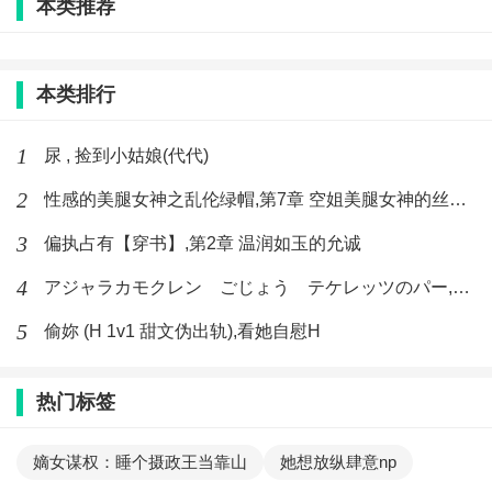
本类推荐
本类排行
1
尿 , 捡到小姑娘(代代)
2
性感的美腿女神之乱伦绿帽,第7章 空姐美腿女神的丝袜足交
3
偏执占有【穿书】,第2章 温润如玉的允诚
4
アジャラカモクレン ごじょう テケレッツのパー,【No. 42 Rube Goldberg Machine】十四
5
偷妳 (H 1v1 甜文伪出轨),看她自慰H
热门标签
嫡女谋权：睡个摄政王当靠山
她想放纵肆意np