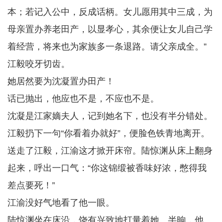
本；若记入公中，反成话柄。女儿愿用其中三成，为
母亲置办养老田产，以显孝心，其余便让女儿自己学
着经营，将来也为家族多一条退路。请父亲成全。”
江毅咬牙切齿。
她居然要为沈凝置办田产！
话已抛出，他应也不是，不应也不是。
沈凝是江家嫡夫人，记到她名下，也没有半分错处。
江毅扔下一句“你看着办就好”，便脸色铁青地离开。
送走了江毅，江渝这才掀开床帘。陆惊渊从床上翻身
起来，呼出一口气：“你这锦缎被香味好浓，憋得我
差点要死！”
江渝没好气地看了他一眼。
陆惊渊坐在床沿，饶有兴致地打量着她。半晌，他