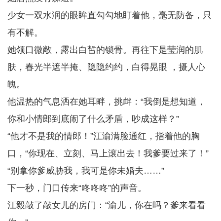
少女一双水润的眼眸直勾勾地盯着他，毫无防备，只
有不解。
她领口微敞，露出白皙的锁骨。再往下是莹润的肌
肤，春光半遮半掩、隐隐约约，白得晃眼 ，摄人心
魄。
他温热的气息洒在她耳畔，挑衅：“我倒是想知道，
你和小情郎到底闹了什么矛盾，吵成这样？”
“他才不是我的情郎！”江渝满脸通红，指着他的胸
口，“你现在、立刻、马上滚出去！我爹要过来了！”
“别拿你爹威胁我，我可是你未婚夫……”
下一秒，门口传来“咚咚咚”的声音。
江毅敲了敲女儿的房门：“渝儿，你在吗？爹来看看