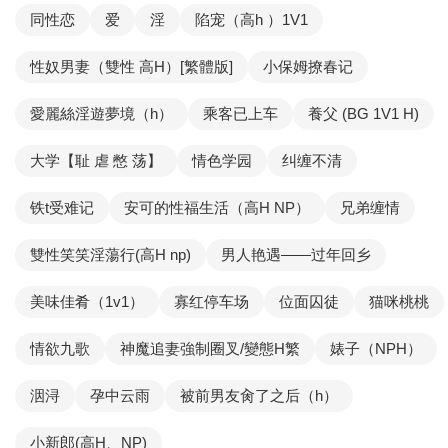
同性恋
爱
淫
陷宠（高h ）1V1
性奴男妻（雙性 高H）[繁體版]
小保姆撩春记
愛麗絲淫遊夢境（h）
乘客已上车
養父 (BG 1V1 H)
大学【耻 虐 憋 荡】
情色学园
纠缠不清
铁t受难记
安可的性福生活（高H NP）
兄弟缠情
雙性笑笑淫蕩行(高H np)
男人艳遇——过年回乡
美味佳肴（1v1）
寡红停车场
位面囚徒
猫咪桃桃
情欲九歌
神魔追妻強制圈叉/變態H繁
婊子（NPH）
洇浔
孕中云雨
被前男友肏了之后（h）
小新郎(高H、NP)