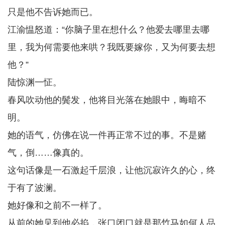
只是他不告诉她而已。
江渝愠怒道：“你脑子里在想什么？他爱去哪里去哪
里，我为何需要他来哄？我既要嫁你，又为何要去想
他？”
陆惊渊一怔。
春风吹动他的鬓发，他将目光落在她眼中，晦暗不
明。
她的语气，仿佛在说一件再正常不过的事。不是赌
气，倒……像真的。
这句话像是一石激起千层浪，让他沉寂许久的心，终
于有了波澜。
她好像和之前不一样了。
从前的她见到他必掐，张口闭口就是那竹马如何人品