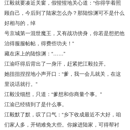
江毅就要凑近关窗，假惺惺地关心道：“你得学着照
顾自己，今后到了陆家怎么办？那陆惊渊可不是什么
好相与的，绰
号京城第一混世魔王，又有战功傍身，你若是想把他
治得服服帖帖，得费些功夫！”
藏在床上的陆惊渊：“……”
江渝吓得后背出了一身汗，赶紧把江毅拉开。
她扭扭捏捏地小声开口：“爹，我一会儿就关，在这
里说话就行。”
江毅没细想，只道：“爹想和你商量个事。”
江渝已经猜到了是什么事。
江毅默了默，叹了口气：“乡下收成最近不大好，咱
们家人多，开销难免大些。你嫁进陆家，可得帮衬