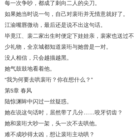
每一次争吵，都成了刺向二人的尖刀。
如果她当时说一句，自己对裴珩并无情意就好了。
江渝嘴唇微动，最后还是说不出这句话。
毕竟江、裴二家出生时便定下娃娃亲，裴家也送过不
少礼物，全京城都知道裴珩与她曾是一对。
没人相信，只会越描越黑。
她气鼓鼓地看着他。
“我为何要去哄裴珩？你在想什么？”
第5章 春风
陆惊渊眸中闪过一丝疑惑。
她在说这句话时，居然带了几分……咬牙切齿？
她和裴珩大吵一架，头一次不去哄他。
难不成吵得太凶，想让裴珩主动哄？