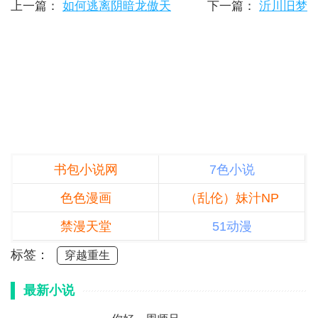
上一篇：
如何逃离阴暗龙傲天
下一篇：
沂川旧梦
书包小说网
7色小说
色色漫画
（乱伦）妹汁NP
禁漫天堂
51动漫
标签：
穿越重生
最新小说