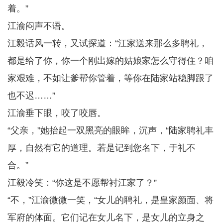
着。”
江渝闷声不语。
江毅话风一转，又试探道：“江家送来那么多聘礼，
都是给了你，你一个刚出嫁的姑娘家怎么守得住？咱
家艰难，不如让爹帮你管着，等你在陆家站稳脚跟了
也不迟……”
江渝垂下眼，咬了咬唇。
“父亲，”她抬起一双黑亮的眼眸，沉声，“陆家聘礼丰
厚，自然有它的道理。若是记到您名下，于礼不
合。”
江毅冷笑：“你这是不愿帮衬江家了？”
“不，”江渝微微一笑，“女儿的聘礼，是皇家颜面、将
军府的体面。它们记在女儿名下，是女儿的立身之