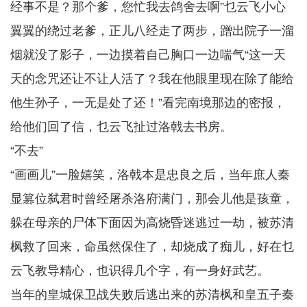
经事不是？那个爹，您忙我去鸽舍去啊”乜云飞小心
翼翼的绕过老爹，正儿八经走了两步，蹭出院子一溜
烟就没了影子，一边摸着自己胸口一边喘气“这一天
天的念咒还让不让人活了？我在他眼里现在除了能给
他生孙子，一无是处了还！”看完南境那边的密报，
给他们回了信，乜云飞扯过洛戟去书房。
“不去”
“画画儿”一脸嬉笑，洛戟本是忠良之后，当年庶人秦
显篡位弑君时曾经屠杀洛府满门，那会儿他是孩童，
躲在母亲的尸体下面因为高烧昏迷逃过一劫，被苏清
枫救了回来，命虽然保住了，却烧成了痴儿，好在乜
云飞教导精心，也识得几个字，有一身好武艺。
当年的皇城保卫战失败后逃出来的苏清枫和皇五子秦