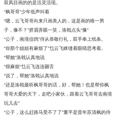
双凤目画的的是活灵活现。
“枫哥哥”少年低声叫着
“嗯，云飞哥哥向来只画美人的，这是画的唯一男
子，像不？”挤眉弄眼一笑，洛戟点头“像”
“公子，南境信鸽”侍从恭敬行礼，双手奉上纸条。
“你那个姐姐有麻烦了”乜云飞眯缝着眼睛思考着。
“帮她”洛戟认真地说
“很麻烦”乜云飞连连砸舌
“说了，帮她”洛戟认真地说
“还是洛戟最听枫哥哥的话，好，帮她！也是帮你枫
哥哥大爱的天下，走吧小家伙，跟着云飞哥哥去南境
玩儿去”
“公子，这么赶路马受不了了”董平是昔年苏清枫的侍