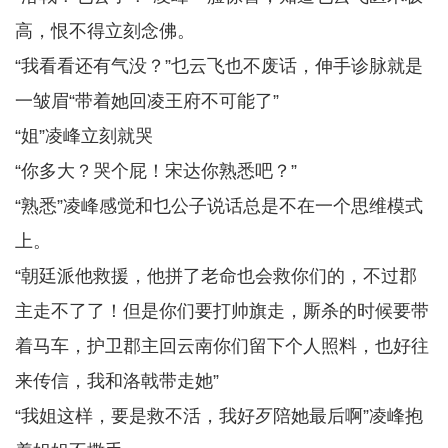
高，恨不得立刻念佛。
“我看看还有气没？”乜云飞也不废话，伸手诊脉就是
一皱眉“带着她回凌王府不可能了”
“姐”凌峰立刻就哭
“你多大？哭个屁！宋达你熟悉吧？”
“熟悉”凌峰感觉和乜公子说话总是不在一个思维模式
上。
“朝廷派他救援，他拼了老命也会救你们的，不过郡
主走不了了！但是你们要打帅旗走，厮杀的时候要带
着马车，护卫郡主回云南你们留下个人照料，也好往
来传信，我和洛戟带走她”
“我姐这样，要是救不活，我好歹陪她最后啊”凌峰抱