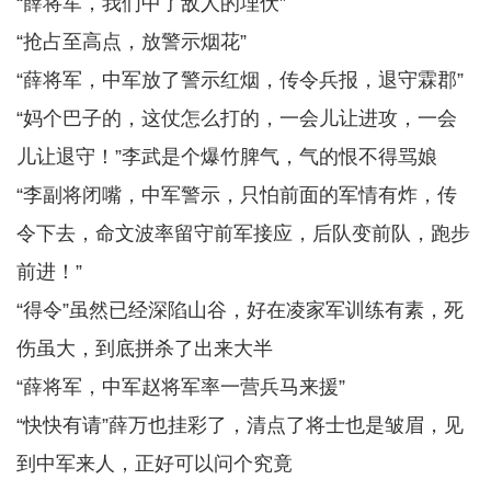
“薛将军，我们中了敌人的埋伏”
“抢占至高点，放警示烟花”
“薛将军，中军放了警示红烟，传令兵报，退守霖郡”
“妈个巴子的，这仗怎么打的，一会儿让进攻，一会
儿让退守！”李武是个爆竹脾气，气的恨不得骂娘
“李副将闭嘴，中军警示，只怕前面的军情有炸，传
令下去，命文波率留守前军接应，后队变前队，跑步
前进！”
“得令”虽然已经深陷山谷，好在凌家军训练有素，死
伤虽大，到底拼杀了出来大半
“薛将军，中军赵将军率一营兵马来援”
“快快有请”薛万也挂彩了，清点了将士也是皱眉，见
到中军来人，正好可以问个究竟