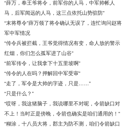
“薛万，奉王爷将令，前军你的人马，中军帅帐人
马，后军闻远的人马，这三点依托山势驻防”
“末将尊令”薛万领了将令确认无误了，连忙询问赵将
军中军情况
“传令兵被拦截，王爷觉得情况有变，命人放的警示
红烟，你们怎么孤军进了山谷”
“前军传令，让我拿下十五里坡啊”
“传令的人在吗？押解回中军受审”
“走了，军令是大帅的字迹，只是……”
“只是什么？”
“哎呀，我这猪脑子，我说哪里不对呢，令箭缺口对
不上！当时正是傍晚，令箭也确实是咱们通用的！”
“糊涂，十八员大将，郡主为防不测，咱们令箭缺口