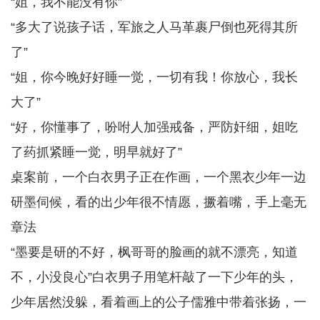
“姐，我不能没有你”
“多大了说孩子话，军旅之人马革裹尸倒也死得其所
了”
“姐，你今晚好好睡一觉，一切有我！你放心，我长
大了”
“好，你懂事了，吩咐人加强戒备，严防奸细，姐吃
了药抓紧睡一觉，明早就好了”
桌案前，一个白衣男子正在作画，一个黑衣少年一边
研墨伺候，看的出少年很不情愿，撅着嘴，手上毫无
章法
“墨要是研的不好，枫哥哥的脸画的就不漂亮，知道
不，小没良心”白衣男子用笔杆敲了一下少年的头，
少年居然没躲，看着画上的公子儒雅中带着张扬，一