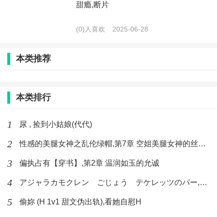
甜瘾,断片
(0)人喜欢
2025-06-28
本类推荐
本类排行
1
尿 , 捡到小姑娘(代代)
2
性感的美腿女神之乱伦绿帽,第7章 空姐美腿女神的丝袜足交
3
偏执占有【穿书】,第2章 温润如玉的允诚
4
アジャラカモクレン ごじょう テケレッツのパー,【No. 42 Rube Goldberg Machine】十四
5
偷妳 (H 1v1 甜文伪出轨),看她自慰H