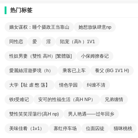
热门标签
嫡女谋权：睡个摄政王当靠山
她想放纵肆意np
同性恋
爱
淫
陷宠（高h ）1V1
性奴男妻（雙性 高H）[繁體版]
小保姆撩春记
愛麗絲淫遊夢境（h）
乘客已上车
養父 (BG 1V1 H)
大学【耻 虐 憋 荡】
情色学园
纠缠不清
铁t受难记
安可的性福生活（高H NP）
兄弟缠情
雙性笑笑淫蕩行(高H np)
男人艳遇——过年回乡
美味佳肴（1v1）
寡红停车场
位面囚徒
猫咪桃桃