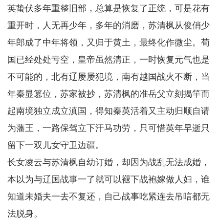
英蛰伏多年重整旧部，总算是恢复了正统，可是花有
重开时，人无再少年，多年的消磨，苏清枫从俊俏少
年郎成了中年将领，又归于黄土，最终化作微尘。荀
国已经处处亏空，皇帝虽然清正，一时恢复元气也是
不可能的，北有辽屡屡犯境，南有越国战火不断，当
年秦显篡位，苏家被抄，苏清枫的准岳父立刻揭竿而
起南境独立成立滇国，得知秦英活着又主动归顺自请
为藩王，一路保驾立下汗马功劳，只可惜英年早逝只
留下一双儿女守卫边疆。
长女凌云与苏清枫自幼订婚，却因为战乱无法成婚，
本以为与辽国战事一了就可以褪下战袍嫁做人妇，谁
知道未婚夫一去不复还，自己战事吃紧连去吊唁都无
法脱身。