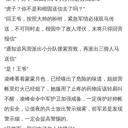
“虎子？你不是和楷固送信去了吗？”
“回王爷，按照大帅的吩咐，紧急军情必须双马传
送，不可同时走，楷固中了敌人埋伏，末将只得回营
报信”
“通知追风营派出小分队搜索营救，再派出三骑人马
送信”
“是！王爷”
凌峰看着蒙蒙月色，已经嗅出了危险的味道，姐姐营
帐里灯火已经熄了，她服用了止疼的药物应该轻易叫
不醒，凌峰命令中军护卫加强戒备，一定保护好帅帐
的安全，让值夜的兵士放出警示烟雾，前军若是发现
警示烟，一定会提高警惕的。