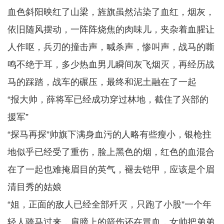
血色斜阳映红了山梁，旌旗虽然沾染了血红，烟灰，
依旧随风摆动，一阵阵烧焦的肉味儿，夹杂着血腥让
人作呕，兵刃的撞击声，喊杀声，惨叫声，战马的嘶
鸣不绝于耳，多少热血男儿瞬间灰飞烟灭，再经历战
马的踩踏，战车的碾压，最终和泥土融在了一起
“报大帅，薛将军已经成功穿过林地，截住了兴部的
援军”
“探马再探”帅旗下满身血污的人略有些瘦小，银枪拄
地似乎已经受了重伤，脸上黑色的烟，红色的血混合
在了一起也难掩眉目的英气，褪去铠甲，应该是个眉
清目秀的姑娘
“姐，正面的敌人已经全部歼灭，只跑了小股”一个年
轻人骑马过来，肩膀上的箭伤还在冒血，女帅把弟弟