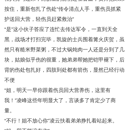
按住，重新包扎了伤处“传令清点人手，重伤员抓紧
护送回大营，轻伤员赶紧救治”
“是”这小伙子答应了连忙去传达军令，一直到天全
黑，战场才打扫完毕，凯旋的士兵围着篝火庆贺，虽
然只有糙米野菜粥，不过大锅炖肉一人还是分到了几
块，姑娘似乎伤的很重，她弟弟帮她把铠甲褪下，后
背的伤处包扎好，四肢到处都有箭伤，显然已经行动
不便
“姐，明天一早你跟着伤员回大营养伤，这里有
我！”凌峰这些年明显大了，言谈多了肯定少了商
量。
“不行！姐不放心你”凌云扶着弟弟挣扎着站起来。