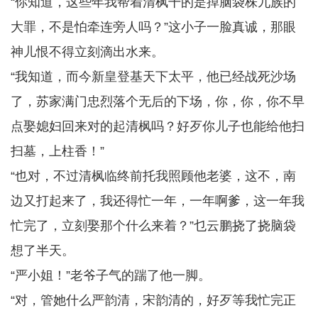
“你知道，这些年我帮着清枫干的是掉脑袋株九族的
大罪，不是怕牵连旁人吗？”这小子一脸真诚，那眼
神儿恨不得立刻滴出水来。
“我知道，而今新皇登基天下太平，他已经战死沙场
了，苏家满门忠烈落个无后的下场，你，你，你不早
点娶媳妇回来对的起清枫吗？好歹你儿子也能给他扫
扫墓，上柱香！”
“也对，不过清枫临终前托我照顾他老婆，这不，南
边又打起来了，我还得忙一年，一年啊爹，这一年我
忙完了，立刻娶那个什么来着？”乜云鹏挠了挠脑袋
想了半天。
“严小姐！”老爷子气的踹了他一脚。
“对，管她什么严韵清，宋韵清的，好歹等我忙完正