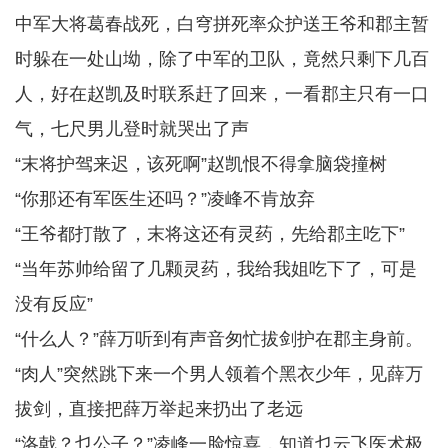
中军大将葛春战死，白穹拼死率众护送王爷和郡主暂
时躲在一处山坳，除了中军的卫队，竟然只剩下几百
人，好在赵凯及时联系赶了回来，一看郡主只有一口
气，七尺男儿登时就哭出了声
“末将护驾来迟，该死啊”赵凯恨不得拿脑袋撞树
“你那还有军医生还吗？”凌峰不肯放弃
“王爷都打散了，末将这还有灵药，先给郡主吃下”
“当年苏帅给留了几颗灵药，我给我姐吃下了，可是
没有反应”
“什么人？”薛万听到有声音匆忙拔剑护在郡主身前。
“肉人”突然跳下来一个男人领着个黑衣少年，见薛万
拔剑，直接把薛万举起来扔出了老远
“洛戟？乜公子？”凌峰一脸惊喜，知道乜云飞医术极