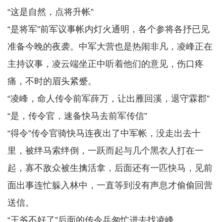
“这是自然，点将升帐”
“是将军”前军议事帐内灯火通明，各个参将各抒已见
准备今晚的夜袭。中军大营也是热闹非凡，凌峰正在
主持议事，凌云端坐正中听着他们的意见，伤口疼
痛，不时的眉头紧蹙。
“凌峰，命人传令前军薛万，让出雁回溪，退守霖郡”
“是，传令官，速备快马去前军传信”
“得令”传令官骑快马连夜出了中军帐，没走出去十
里，被绊马索绊倒，一跃而起与几个黑衣人打在一
起，寡不敌众被生擒活拿，后面还有一匹快马，见前
面出事连忙躲入林中，一直等到没有声息才偷偷回营
送信。
“王爷不好了”后面的传令兵匆忙进去找凌峰