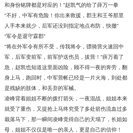
和身份铭牌都是对应的！”赵凯气的给了薛万一拳
“不好，中军有危险！你出来救援，郡主和王爷那里
人手本来就少，后军还没到指定地点布防，快撤”
“军令是退守霖郡”
“将在外军令有所不受，传我将令，骠骑营火速回中
军，后军变前军，前军护送伤员，拔营！”薛万着了
急，赵凯也知道这里面凶险，顾不得一夜的奔劳，翻
身上马，跑回时，中军营帐已经是一片火海，到处都
是残缺的肢体，和丢弃的军械。
凌峰背着姐姐不断的拨打箭矢，一夜混战，姐姐本来
就受了重伤，又提抢上马终究受了多处箭伤流血过多
栽落马下，那一瞬间凌峰觉得自己的天塌了，长姐如
母，姐姐不仅仅是唯一的亲人，更是自己的信仰！