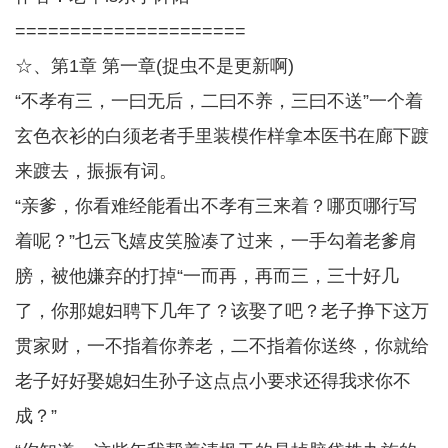
=====================
☆、第1章 第一章(捉虫不是更新啊)
“不孝有三，一曰无后，二曰不养，三曰不送”一个着
玄色衣衫的白须老者手里装模作样拿本医书在廊下踱
来踱去，振振有词。
“亲爹，你看难经能看出不孝有三来着？哪页哪行写
着呢？”乜云飞嬉皮笑脸凑了过来，一手勾着老爹肩
膀，被他嫌弃的打掉“一而再，再而三，三十好几
了，你那媳妇聘下几年了？该娶了吧？老子挣下这万
贯家财，一不指着你养老，二不指着你送终，你就给
老子好好娶媳妇生孙子这点点小要求还得我求你不
成？”