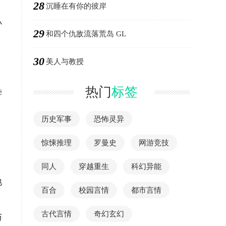
28
沉睡在有你的彼岸
小
29
和四个仇敌流落荒岛 GL
30
美人与教授
热门
标签
脖
历史军事
恐怖灵异
惊悚推理
罗曼史
网游竞技
同人
穿越重生
科幻异能
地
百合
校园言情
都市言情
古代言情
奇幻玄幻
与