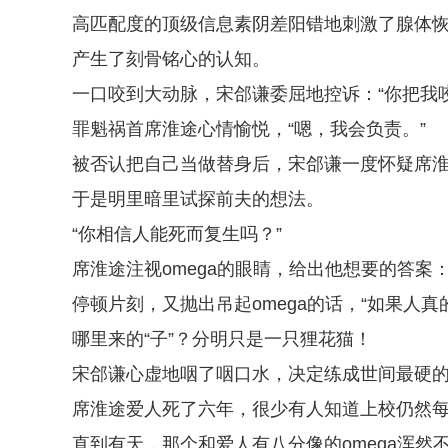
高匹配度的顶级信息素阴差阳错地刺激了腺体恢
产生了刻骨铭心的认知。
一口咬到大动脉，宋郃谦委屈地控诉：“你把我咬
罪魁祸首席淮途心情愉悦，“嗯，我会负责。”
被否认把自己当做替身后，宋郃谦一度怀疑席
于是明里暗里试探前夫的想法。
“你相信人能死而复生吗？”
席淮途注视omega的眼睛，给出他想要的答案：
停顿片刻，又抛出吊起omega的话，“如果人
哪里来的“子”？分明只是一只狸花猫！
宋郃谦心虚地咽了咽口水，决定练成世间最硬
席淮途爱人死了六年，很少有人知道上校仍然
直到有天，那个和爱人有八分像的omega浑然