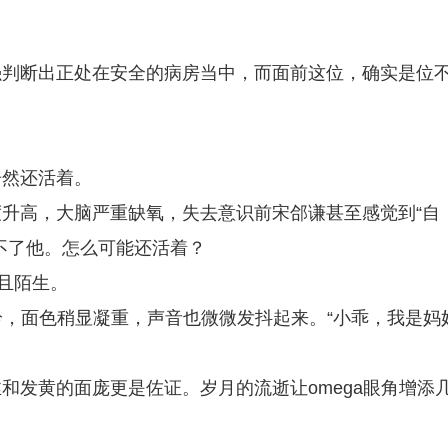
强判断出正处在安全的病房当中，而面前这位，确实是位
？
居然还活着。
升高，大脑严重缺氧，失去意识前宋郃谦甚至感觉到“自
不了他。怎么可能还活着？
且陌生。
铃，面色稍显凝重，声音也微微发抖起来。“小乖，我是妈
和发黄的面庞更是佐证。岁月的流逝让omega眼角增添