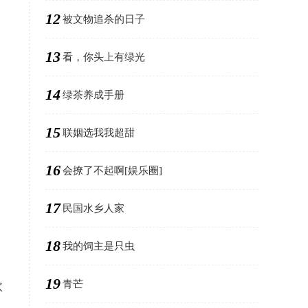
12
被文物追杀的日子
13
看，你头上有绿光
14
绿茶养成手册
15
联姻选我我超甜
16
会撩了不起啊[娱乐圈]
17
民国水乡人家
18
我的饲主是只虫
19
青芒
欣