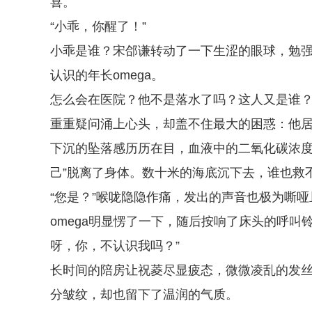
喜。
“小乖，你醒了！”
小乖是谁？宋郃谦转动了一下生涩的眼球，勉
认识的年长omega。
怎么会在医院？他不是落水了吗？这人又是谁
重重疑问涌上心头，却盖不住最大的困惑：他
下沉的坠落感历历在目，血液中的二氧化碳浓度
己”脱离了身体。数十米的海底沉下去，谁也救
“您是？”喉咙隐隐作痛，发出的声音也极为嘶哑
omega明显愣了一下，随后按响了床头的呼叫
呀，你，不认识我吗？”
长时间的陪房让祝菱尽显疲态，微微凌乱的发丝
分皱纹，却也留下了温润的气质。