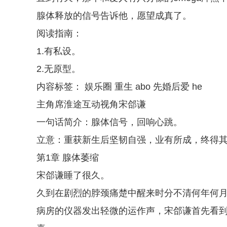
腺体释放的信号告诉他，愿望成真了。
阅读指南：
1.有私设。
2.无原型。
内容标签： 娱乐圈 重生 abo 先婚后爱 he
主角席淮途互动视角宋郃谦
一句话简介：腺体信号，回响心跳。
立意：重获新生后坚韧自强，业有所成，终得
第1章 腺体萎缩
宋郃谦睡了很久。
久到在剧烈的脖颈痛楚中醒来时分不清何年何
病房的仪器发出轻微的运作声，宋郃谦首先看