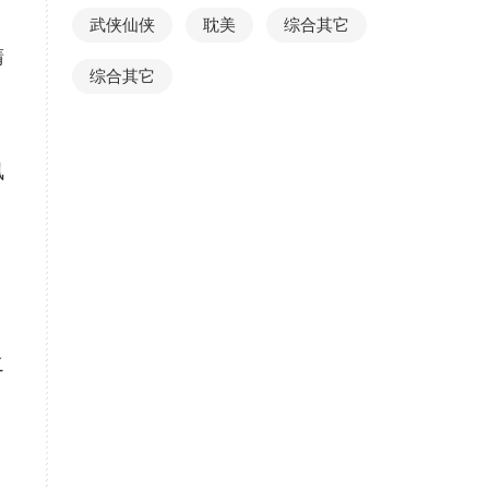
武侠仙侠
耽美
综合其它
睛
综合其它
讯
之