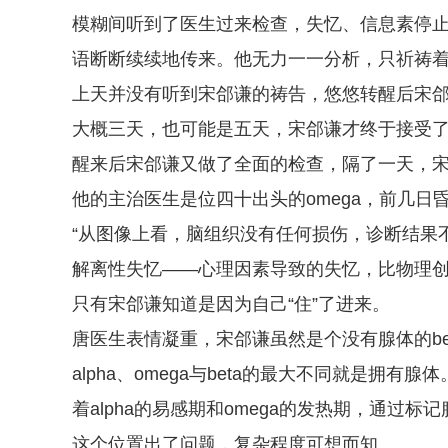
模糊间听到了医生过来检查，失忆、信息素停
语断断续续地传来。他无力一一分析，只祈祷
上天并没有听到宋郃谦的祷告，悠悠转醒后宋郃谦
大概三天，也可能是五天，宋郃谦才终于接受了重
醒来后宋郃谦又做了全面的检查，隔了一天，
他的主治医生是位四十出头的omega，前几
“从图像上看，脑组织没有任何损伤，诊断结果
解离性失忆——心理因素导致的失忆，比物理
只有宋郃谦知道是因为自己“住”了进来。
唐医生表情凝重，宋郃谦虽然是个没有腺体的beta
alpha、omega与beta的最大不同就是拥
着alpha的易感期和omega的发热期，通过标
这个位置出了问题，复杂程度可想而知。