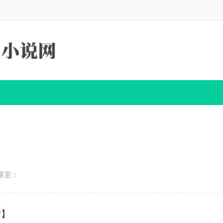
享至：
结】