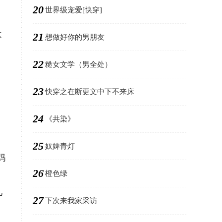
20
世界级宠爱[快穿]
21
不
想做好你的男朋友
22
糙女文学（男全处）
23
快穿之在断更文中下不来床
24
《共染》
25
奴婢青灯
妈
26
橙色绿
几
27
下次来我家采访