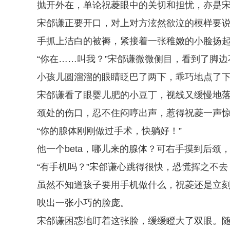
抛开外在，单论祝菱眼中的关切和担忧，亦是宋
宋郃谦正要开口，对上对方泫然欲泣的模样要
手抓上洁白的被褥，紧接着一张稚嫩的小脸扬起来
“你在……叫我？”宋郃谦微微侧目，看到了脚
小孩儿圆溜溜的眼睛眨巴了两下，乖巧地点了下头
宋郃谦看了眼婴儿肥的小豆丁，视线又缓慢地
颈处的伤口，忍不住闷哼出声，惹得祝菱一声
“你的腺体刚刚做过手术，快躺好！”
他一个beta，哪儿来的腺体？可右手摸到后
“有手机吗？”宋郃谦心跳得很快，恐慌挥之不
虽然不知道孩子要用手机做什么，祝菱还是立
映出一张小巧的脸庞。
宋郃谦困惑地盯着这张脸，缓缓瞪大了双眼。