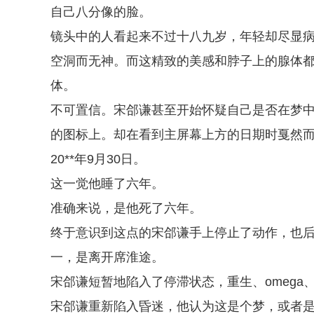
自己八分像的脸。
镜头中的人看起来不过十八九岁，年轻却尽显
空洞而无神。而这精致的美感和脖子上的腺体都
体。
不可置信。宋郃谦甚至开始怀疑自己是否在梦
的图标上。却在看到主屏幕上方的日期时戛然
20**年9月30日。
这一觉他睡了六年。
准确来说，是他死了六年。
终于意识到这点的宋郃谦手上停止了动作，也
一，是离开席淮途。
宋郃谦短暂地陷入了停滞状态，重生、omeg
宋郃谦重新陷入昏迷，他认为这是个梦，或者