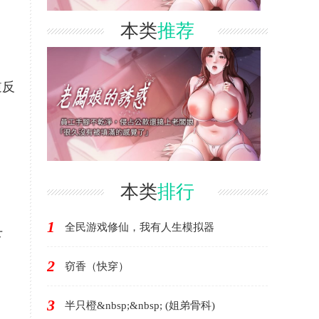
本类
推荐
逆反
。
本类
排行
1
全民游戏修仙，我有人生模拟器
下
2
窃香（快穿）
3
半只橙&nbsp;&nbsp; (姐弟骨科)