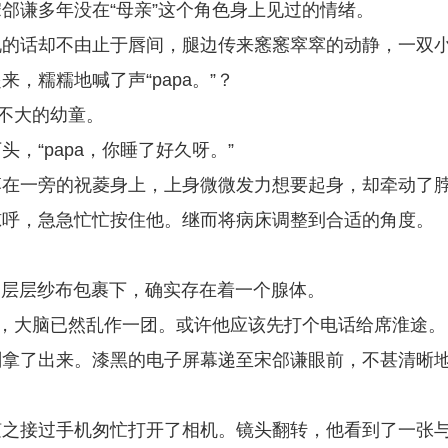
郃谦多年没在“母亲”这个角色身上见过的情绪。
说的话却不由止于唇间，腿边传来窸窸窣窣的动静，一双
，糯糯地喊了声“papa。”？
边不大的幼童。
，“papa，你睡了好久呀。”
落在一旁的祝菱身上，上身微微发力想要起身，却牵动了
惊呼，急急忙忙按住他。继而将病床调整到合适的角度。
颈，层层纱布包裹下，确实存在着一个腺体。
去，大脑已然乱作一团。或许他应该先打个电话给席淮途。
刻拿了出来。漆黑的电子屏幕递至宋郃谦眼前，不甚清晰
随之接过手机匆忙打开了相机。镜头翻转，他看到了一张