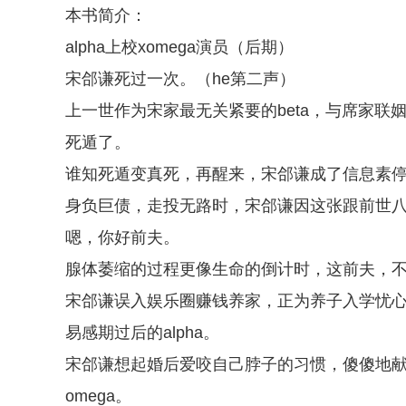
本书简介：
alpha上校xomega演员（后期）
宋郃谦死过一次。（he第二声）
上一世作为宋家最无关紧要的beta，与席家
死遁了。
谁知死遁变真死，再醒来，宋郃谦成了信息素停
身负巨债，走投无路时，宋郃谦因这张跟前世
嗯，你好前夫。
腺体萎缩的过程更像生命的倒计时，这前夫，
宋郃谦误入娱乐圈赚钱养家，正为养子入学忧
易感期过后的alpha。
宋郃谦想起婚后爱咬自己脖子的习惯，傻傻地
omega。