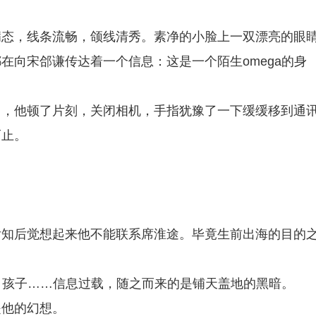
病态，线条流畅，颌线清秀。素净的小脸上一双漂亮的眼
在向宋郃谦传达着一个信息：这是一个陌生omega的身
中，他顿了片刻，关闭相机，手指犹豫了一下缓缓移到通
而止。
后知后觉想起来他不能联系席淮途。毕竟生前出海的目的
a、孩子……信息过载，随之而来的是铺天盖地的黑暗。
是他的幻想。