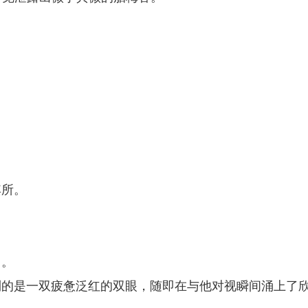
其所。
月。
到的是一双疲惫泛红的双眼，随即在与他对视瞬间涌上了