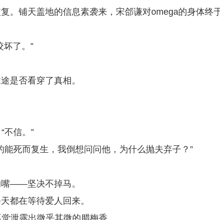
复。铺天盖地的信息素袭来，宋郃谦对omega的身体终
坏了。”
淮途是否看穿了真相。
“不信。”
真的能死而复生，我倒想问问他，为什么抛夫弃子？”
的嘴——坚决不掉马。
每天都在等待爱人回来。
不觉泄露出微乎其微的腊梅香。