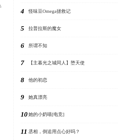
于
4
怪味豆Omega拯救记
5
拉普拉斯的魔女
6
所谓不知
7
【主暮光之城同人】堕天使
8
他的初恋
9
她真漂亮
10
她的小奶喵[电竞]
11
丞相，倒追用点心好吗？