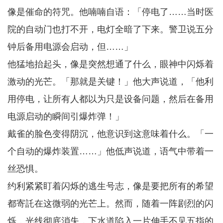
像是催命的符咒。他喃喃自语：「停电了……当时医
院的自动门也打不开，电灯全暗了下来。警卫说五分
钟后备用电源会启动，但……」
他猛地抬起头，像是突然想通了什么，眼神中闪烁着
激动的光芒。「那就是关键！」他大声说道，「他利
用停电，让所有人都以为只是设备问题，然后在备用
电源启动的瞬间引爆炸弹！」
戴雀的脸色变得阴沉，他意识到这意味着什么。「一
个自动的爆炸装置……」他低声说道，语气中带着一
丝恐惧。
约利紧紧盯着闪烁的逃生号志，像是要把所有的希望
都寄託在这微弱的光芒上。然而，随着一阵剧烈的闪
烁，光线彻底消失，下水道陷入一片伸手不见五指的