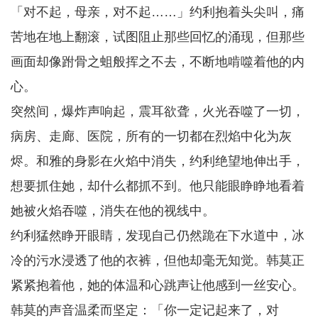
「对不起，母亲，对不起……」约利抱着头尖叫，痛
苦地在地上翻滚，试图阻止那些回忆的涌现，但那些
画面却像跗骨之蛆般挥之不去，不断地啃噬着他的内
心。
突然间，爆炸声响起，震耳欲聋，火光吞噬了一切，
病房、走廊、医院，所有的一切都在烈焰中化为灰
烬。和雅的身影在火焰中消失，约利绝望地伸出手，
想要抓住她，却什么都抓不到。他只能眼睁睁地看着
她被火焰吞噬，消失在他的视线中。
约利猛然睁开眼睛，发现自己仍然跪在下水道中，冰
冷的污水浸透了他的衣裤，但他却毫无知觉。韩莫正
紧紧抱着他，她的体温和心跳声让他感到一丝安心。
韩莫的声音温柔而坚定：「你一定记起来了，对