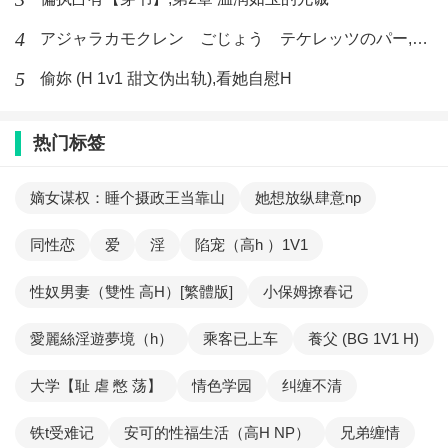
4
アジャラカモクレン ごじょう テケレッツのパー,【No. 42 Rube Goldberg Machine】十四
5
偷妳 (H 1v1 甜文伪出轨),看她自慰H
热门标签
嫡女谋权：睡个摄政王当靠山
她想放纵肆意np
同性恋
爱
淫
陷宠（高h ）1V1
性奴男妻（雙性 高H）[繁體版]
小保姆撩春记
愛麗絲淫遊夢境（h）
乘客已上车
養父 (BG 1V1 H)
大学【耻 虐 憋 荡】
情色学园
纠缠不清
铁t受难记
安可的性福生活（高H NP）
兄弟缠情