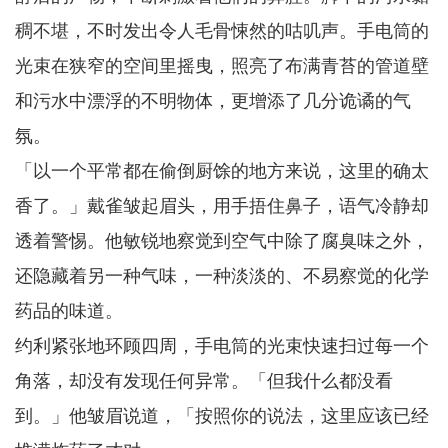
稠不堪，不时发出令人毛骨悚然的咕叽声。手电筒的
光束在狭窄的空间里摇曳，照亮了布满青苔的管道壁
和污水中漂浮的不明物体，更增添了几分诡谲的气
氛。
「以一个平常都在偷倒厨馀的地方来说，这里的确太
香了。」戴雀皱起眉头，用手捂住鼻子，语气冷静却
透着警惕。他敏锐地察觉到空气中除了腐臭味之外，
还隐藏着另一种气味，一种淡淡的、不易察觉的化学
药品的味道。
约利紧张地环顾四周，手电筒的光束快速扫过每一个
角落，却没有发现任何异常。「但我什么都没看
到。」他皱眉说道，「按照你的说法，这里应该已经