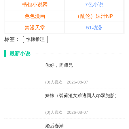
书包小说网
7色小说
色色漫画
（乱伦）妹汁NP
禁漫天堂
51动漫
标签：
惊悚推理
最新小说
你好，周师兄
(0)人喜欢
2026-08-07
妹妹（碧荷渣女难逃同人cp双胞胎）
(0)人喜欢
2026-08-07
婚后春潮