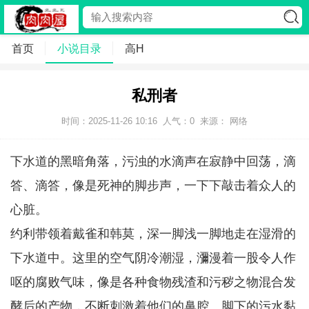
首页
小说目录
高H
私刑者
时间：2025-11-26 10:16
人气：
0
来源： 网络
下水道的黑暗角落，污浊的水滴声在寂静中回荡，滴
答、滴答，像是死神的脚步声，一下下敲击着众人的
心脏。
约利带领着戴雀和韩莫，深一脚浅一脚地走在湿滑的
下水道中。这里的空气阴冷潮湿，瀰漫着一股令人作
呕的腐败气味，像是各种食物残渣和污秽之物混合发
酵后的产物，不断刺激着他们的鼻腔。脚下的污水黏