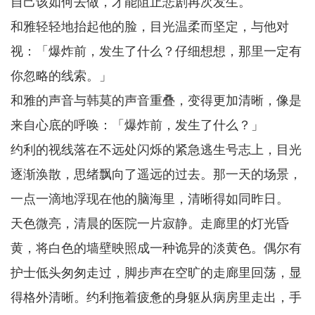
自己该如何去做，才能阻止悲剧再次发生。
和雅轻轻地抬起他的脸，目光温柔而坚定，与他对
视：「爆炸前，发生了什么？仔细想想，那里一定有
你忽略的线索。」
和雅的声音与韩莫的声音重叠，变得更加清晰，像是
来自心底的呼唤：「爆炸前，发生了什么？」
约利的视线落在不远处闪烁的紧急逃生号志上，目光
逐渐涣散，思绪飘向了遥远的过去。那一天的场景，
一点一滴地浮现在他的脑海里，清晰得如同昨日。
天色微亮，清晨的医院一片寂静。走廊里的灯光昏
黄，将白色的墙壁映照成一种诡异的淡黄色。偶尔有
护士低头匆匆走过，脚步声在空旷的走廊里回荡，显
得格外清晰。约利拖着疲惫的身躯从病房里走出，手