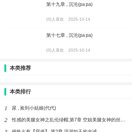
第十九章 , 沉沦(pa pa)
(0)人喜欢
2025-10-14
第十七章 , 沉沦(pa pa)
(0)人喜欢
2025-10-14
本类推荐
本类排行
1
尿 , 捡到小姑娘(代代)
2
性感的美腿女神之乱伦绿帽,第7章 空姐美腿女神的丝袜足交
3
偏执占有【穿书】,第2章 温润如玉的允诚