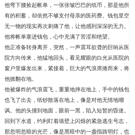
他弯下腰捡起帐单，一张张皱巴巴的纸币，那是他所
有的积蓄，却依然不够支付母亲的医药费。钱包里空
无一物的现实再次刺痛了他，让他感到深深的无力。
他将帐单塞进钱包，心中充满了苦涩和绝望。
他正准备转身离开，突然，一声震耳欲聋的巨响从医
院方向传来，他猛地回头，看见耀眼的白光从医院的
窗户里爆发出来，紧接着，巨大的气浪席捲而来，将
他掀翻在地。
他被爆炸的气浪震飞，重重地摔在地上，手中的钱包
也飞了出去，纸钞散落在地上，像是对他无情地嘲
讽。他的头撞到地面，眼前一黑，陷入短暂的昏迷。
回到下水道，约利盯着墙壁上闪烁的紧急逃生号志，
那忽明忽暗的光芒，像是黑暗中的一盏指路明灯，也