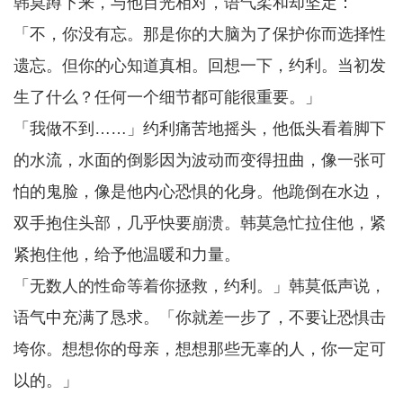
韩莫蹲下来，与他目光相对，语气柔和却坚定：
「不，你没有忘。那是你的大脑为了保护你而选择性
遗忘。但你的心知道真相。回想一下，约利。当初发
生了什么？任何一个细节都可能很重要。」
「我做不到……」约利痛苦地摇头，他低头看着脚下
的水流，水面的倒影因为波动而变得扭曲，像一张可
怕的鬼脸，像是他内心恐惧的化身。他跪倒在水边，
双手抱住头部，几乎快要崩溃。韩莫急忙拉住他，紧
紧抱住他，给予他温暖和力量。
「无数人的性命等着你拯救，约利。」韩莫低声说，
语气中充满了恳求。「你就差一步了，不要让恐惧击
垮你。想想你的母亲，想想那些无辜的人，你一定可
以的。」