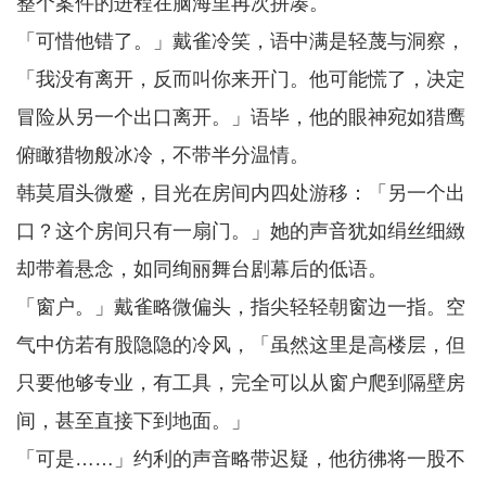
整个案件的进程在脑海里再次拼凑。
「可惜他错了。」戴雀冷笑，语中满是轻蔑与洞察，
「我没有离开，反而叫你来开门。他可能慌了，决定
冒险从另一个出口离开。」语毕，他的眼神宛如猎鹰
俯瞰猎物般冰冷，不带半分温情。
韩莫眉头微蹙，目光在房间内四处游移：「另一个出
口？这个房间只有一扇门。」她的声音犹如绢丝细緻
却带着悬念，如同绚丽舞台剧幕后的低语。
「窗户。」戴雀略微偏头，指尖轻轻朝窗边一指。空
气中仿若有股隐隐的冷风，「虽然这里是高楼层，但
只要他够专业，有工具，完全可以从窗户爬到隔壁房
间，甚至直接下到地面。」
「可是……」约利的声音略带迟疑，他彷彿将一股不