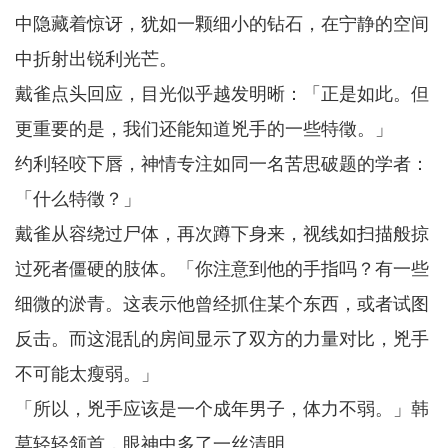
中隐藏着惊讶，犹如一颗细小的钻石，在宁静的空间
中折射出锐利光芒。
戴雀点头回应，目光似乎越发明晰：「正是如此。但
更重要的是，我们还能知道兇手的一些特徵。」
约利轻咬下唇，神情专注如同一名苦思破题的学者：
「什么特徵？」
戴雀从容绕过尸体，再次蹲下身来，视线如扫描般掠
过死者僵硬的肢体。「你注意到他的手指吗？有一些
细微的淤青。这表示他曾经抓住某个东西，或者试图
反击。而这混乱的房间显示了双方的力量对比，兇手
不可能太瘦弱。」
「所以，兇手应该是一个成年男子，体力不弱。」韩
莫轻轻颔首，眼神中多了一丝清明。