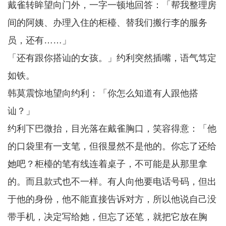
戴雀转眸望向门外，一字一顿地回答：「帮我整理房
间的阿姨、办理入住的柜檯、替我们搬行李的服务
员，还有……」
「还有跟你搭讪的女孩。」约利突然插嘴，语气笃定
如铁。
韩莫震惊地望向约利：「你怎么知道有人跟他搭
讪？」
约利下巴微抬，目光落在戴雀胸口，笑容得意：「他
的口袋里有一支笔，但很显然不是他的。你忘了还给
她吧？柜檯的笔有线连着桌子，不可能是从那里拿
的。而且款式也不一样。有人向他要电话号码，但出
于他的身份，他不能直接告诉对方，所以他说自己没
带手机，决定写给她，但忘了还笔，就把它放在胸