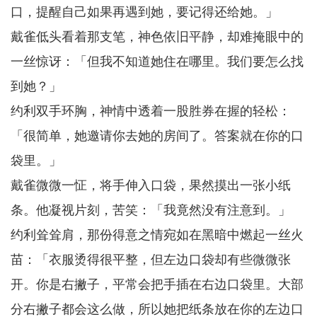
口，提醒自己如果再遇到她，要记得还给她。」
戴雀低头看着那支笔，神色依旧平静，却难掩眼中的
一丝惊讶：「但我不知道她住在哪里。我们要怎么找
到她？」
约利双手环胸，神情中透着一股胜券在握的轻松：
「很简单，她邀请你去她的房间了。答案就在你的口
袋里。」
戴雀微微一怔，将手伸入口袋，果然摸出一张小纸
条。他凝视片刻，苦笑：「我竟然没有注意到。」
约利耸耸肩，那份得意之情宛如在黑暗中燃起一丝火
苗：「衣服烫得很平整，但左边口袋却有些微微张
开。你是右撇子，平常会把手插在右边口袋里。大部
分右撇子都会这么做，所以她把纸条放在你的左边口