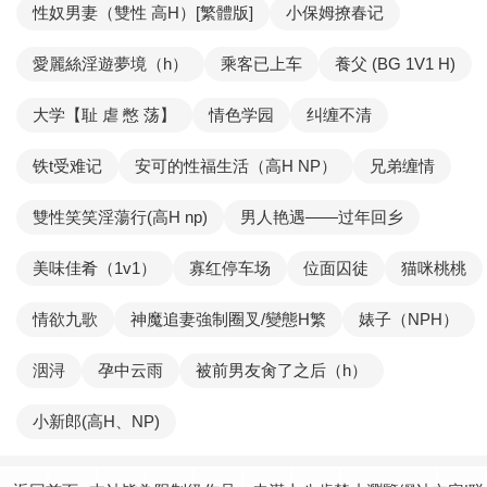
性奴男妻（雙性 高H）[繁體版]
小保姆撩春记
愛麗絲淫遊夢境（h）
乘客已上车
養父 (BG 1V1 H)
大学【耻 虐 憋 荡】
情色学园
纠缠不清
铁t受难记
安可的性福生活（高H NP）
兄弟缠情
雙性笑笑淫蕩行(高H np)
男人艳遇——过年回乡
美味佳肴（1v1）
寡红停车场
位面囚徒
猫咪桃桃
情欲九歌
神魔追妻強制圈叉/變態H繁
婊子（NPH）
洇浔
孕中云雨
被前男友肏了之后（h）
小新郎(高H、NP)