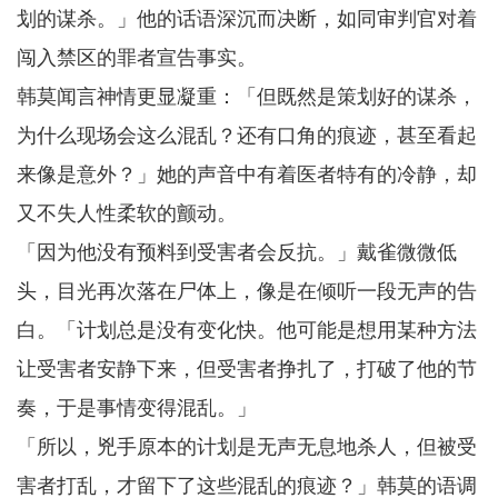
划的谋杀。」他的话语深沉而决断，如同审判官对着
闯入禁区的罪者宣告事实。
韩莫闻言神情更显凝重：「但既然是策划好的谋杀，
为什么现场会这么混乱？还有口角的痕迹，甚至看起
来像是意外？」她的声音中有着医者特有的冷静，却
又不失人性柔软的颤动。
「因为他没有预料到受害者会反抗。」戴雀微微低
头，目光再次落在尸体上，像是在倾听一段无声的告
白。「计划总是没有变化快。他可能是想用某种方法
让受害者安静下来，但受害者挣扎了，打破了他的节
奏，于是事情变得混乱。」
「所以，兇手原本的计划是无声无息地杀人，但被受
害者打乱，才留下了这些混乱的痕迹？」韩莫的语调