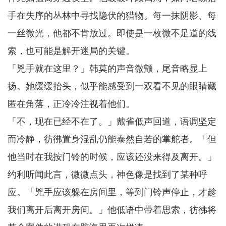
手在失序的丛林中寻找隐伏的猎物。每一抹阴影、每
一丝微光，他都不肯放过。即使是一枚微不足道的线
索，也可能是解开迷局的关键。
「兇手就在这里？」韩莫的声音微颤，尾音略显上
扬。她缓缓抬头，似乎能感受到一双看不见的眼睛藏
匿在角落，正冷冷注视着他们。
「不，现在已经不在了。」戴雀低声回道，语调坚定
而冷静，彷彿置身混乱仍能泰然自若的掌舵者。「但
他当时在我按门铃的时候，应该还没来得及离开。」
约利听闻此言，微微点头，神色像是找到了某种呼
应。「兇手应该躲在房间里，等到门铃声停止，才趁
我们离开后离开房间。」他低语中带着思索，彷彿将