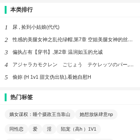
本类排行
1
尿 , 捡到小姑娘(代代)
2
性感的美腿女神之乱伦绿帽,第7章 空姐美腿女神的丝袜足交
3
偏执占有【穿书】,第2章 温润如玉的允诚
4
アジャラカモクレン ごじょう テケレッツのパー,【No. 42 Rube Goldberg Machine】十四
5
偷妳 (H 1v1 甜文伪出轨),看她自慰H
热门标签
嫡女谋权：睡个摄政王当靠山
她想放纵肆意np
同性恋
爱
淫
陷宠（高h ）1V1