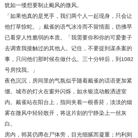
犹如一缕想要制止颱风的微风。
「如果他真的是兇手，我们两个人一起现身，只会让
他打草惊蛇。」戴雀的语气冰冷而不留情面，彷彿早
已看穿人性脆弱的本质。「我需要你和你的可爱妻子
去调查我接触过的其他人。记住，不要提到谋杀案的
事，只问他们那时候在做什么。三十分钟后，到1082
号房找我。」
夜色沉沉，房间里的气氛似乎随着戴雀的话语更加紧
绷。城市的灯火在窗外闪烁，如水银流动般洒进室
内。戴雀站在阳台上，指间夹着一根香菸，淡淡的烟
雾在微风中轻轻散开，将这片刻的宁静染上一丝灰
白。
房内，韩莫仍蹲在尸体旁，目光细腻而凝重；约利则