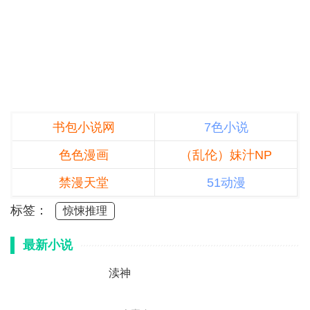
书包小说网
7色小说
色色漫画
（乱伦）妹汁NP
禁漫天堂
51动漫
标签：
惊悚推理
最新小说
渎神