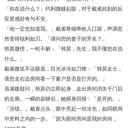
「你在说什么？」约利微瞇起眼，对于戴雀此刻的反
应更感好奇与不安。
「他一定也知道我。」戴雀将烟蒂收入口袋，声调忽
然变得锐利如刃。「请问您的妻子的芳名？」
韩莫微愣，一时不解：「韩莫，先生，我不懂您在说
什么。」
戴雀微笑不达眼底，目光冰冷如刀锋：「韩莫女士，
请您去右边房间看一下窗户是否是打开的。」
虽满腹疑问，韩莫仍立即起身，走出房间消失于门后
的走廊。一瞬的寂静后，她探身回报：「是开的。」
「没错。」戴雀点头，眼中亮起一丝冷光，如同棋局
中意料之内的一步。「因为那间房间是我的房间，