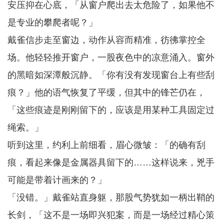
安压抑在心底，「从窗户爬出去太危险了，如果他不
是专业的攀爬者呢？」
戴雀信步走至窗边，动作从容而精准，彷彿掌控全
场。他轻轻推开窗户，一股夜色中的凉意涌入。窗外
的黑暗如深潭般沉静。「你有没有发现窗台上有些刮
痕？」他的语气恢复了平缓，但其中的锋芒仍在，
「这些痕迹是刚刚留下的，应该是用某种工具固定过
绳索。」
听到这里，约利上前细看，眉心微皱：「的确有刮
痕，看起来像是金属器具留下的……这样说来，兇手
可能是带着计画来的？」
「没错。」戴雀站直身躯，那股气势犹如一柄出鞘的
长剑，「这不是一场即兴犯案，而是一场经过精心策