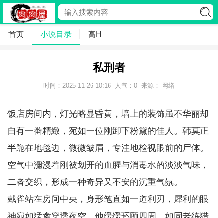
首页
小说目录
高H
私刑者
时间：2025-11-26 10:16
人气：
0
来源： 网络
饭店房间内，灯光略显昏黄，墙上的装饰虽不华丽却
自有一番精緻，宛如一位刚卸下粉黛的佳人。韩莫正
半跪在地毯边，微微皱眉，专注地检视眼前的尸体。
空气中瀰漫着刚被划开的血腥与消毒水的淡淡气味，
二者交织，形成一种奇异又不安的沉重气氛。
戴雀站在房间中央，身形笔直如一道利刃，犀利的眼
神宛如猛禽穿透夜空。他缓缓环顾四周，如同老练猎