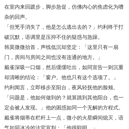
在室内来回踱步，脚步急促，仿佛内心的焦虑化为嘈
杂的回声。
「但兇手消失了，他是怎么逃出去的？」约利终于打
破沉默，语调里是压抑不住的疑惑与急躁。
韩莫微微抬首，声线低沉却坚定：「这里只有一扇
门，房间与房间之间也没有连通的地方。」
戴雀深吸一口烟，然后缓缓吐出，如同宣告一则沉重
却清晰的结论：「窗户。他也只有这个选项了。」
约利闻言，立即移步至阳台，夜风轻抚他的脸颊。
「问题是，他如何做到的？就算跳到其他阳台，也一
定会被人发现。」他的困惑如同一个无解的方程式。
戴雀将烟蒂在栏杆上一点，微小的火星瞬间熄灭，语
气如同冰冷的法官宣判：「他很聪明。」