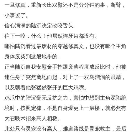
一旦修真，重新长出双臂还不是分分钟的事，断臂，
小事罢了。
信心满满的陆沉决定改咬舌头。
往下一咬，什么！他居然连牙齿都没有。
哪怕陆沉看过最废材的穿越修真文，也没有哪个主角
身体废柴到这般地步的。
正当陆沉自我安慰金手指跟废柴程度成反比时，他被
逮住身子突然离地而起，对上了一双乌溜溜的眼睛，
以及朝着他张猛然张开的巨大鸡嘴。
鸡爪中的陆沉毫无反抗之力，害怕中想到主角深陷绝
境时，按照定律，不是自身爆更上一层楼，就必然有
大召唤术招来高人相救。
此处只有灵宠没有高人，难道路线是灵宠救主，最后