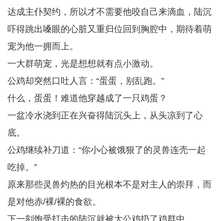
达成主仆契约，所以才不需要他咬自己来滴血，陆沉
吓得跳出嗓眼的心脏又重归位回到胸腔中，期待着萌
宠为他一拥而上。
一大群萌宠，光是想想就有点小激动。
公鸡却突然口吐人言：“蛋蛋，别乱跑。”
什么，蛋蛋！难道他穿越成了一只鸡蛋？
一盆冷水浇到正在兴奋得陆沉头上，从头凉到了心
底。
公鸡继续补刀道：“你小心被饿狠了的灵兽连壳一起
吃掉。”
原来那些灵兽灼热的目光根本不是对主人的崇拜，而
是对他赤/裸/裸的食欲。
下一刻饱受打击的陆沉就被大公鸡扔了鸡群中。