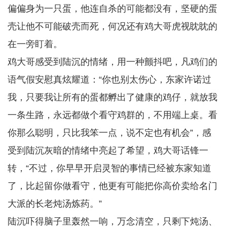
偏偏身为一只蛋，他连自杀的可能都没有，坚硬的蛋
壳让他不可能破壳而死，何况还有鸡大哥虎视眈眈的
在一旁盯着。
鸡大哥感受到陆沉的情绪，用一种颤抖吧，凡鸡们的
语气假安慰真炫耀道：“你也别太伤心，东家许诺过
我，只要我让所有的蛋都孵出了健康的鸡仔，就放我
一条生路，永远都做个看守鸡群的，不用端上桌。看
你那么聪明，只比我笨一点，说不定也有机会”，感
受到陆沉灰暗的情绪中亮起了希望，鸡大哥话锋一
转，“不过，你早早开启灵智的事情已经被东家知道
了，比起留你做看守，他更有可能把你高价卖给名门
大派的长老炖汤炼药。”
陆沉吓得脑子里轰然一响，万念清空，只剩下炖汤、