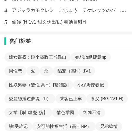
4
アジャラカモクレン ごじょう テケレッツのパー,【No. 42 Rube Goldberg Machine】十四
5
偷妳 (H 1v1 甜文伪出轨),看她自慰H
热门标签
嫡女谋权：睡个摄政王当靠山
她想放纵肆意np
同性恋
爱
淫
陷宠（高h ）1V1
性奴男妻（雙性 高H）[繁體版]
小保姆撩春记
愛麗絲淫遊夢境（h）
乘客已上车
養父 (BG 1V1 H)
大学【耻 虐 憋 荡】
情色学园
纠缠不清
铁t受难记
安可的性福生活（高H NP）
兄弟缠情