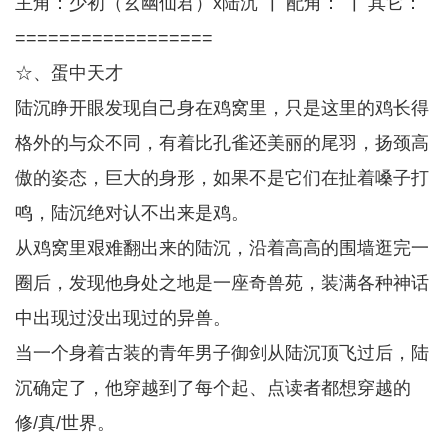
主角：少初（玄幽仙君）x陆沉 ┃ 配角： ┃ 其它：
==================
☆、蛋中天才
陆沉睁开眼发现自己身在鸡窝里，只是这里的鸡长得
格外的与众不同，有着比孔雀还美丽的尾羽，扬颈高
傲的姿态，巨大的身形，如果不是它们在扯着嗓子打
鸣，陆沉绝对认不出来是鸡。
从鸡窝里艰难翻出来的陆沉，沿着高高的围墙逛完一
圈后，发现他身处之地是一座奇兽苑，装满各种神话
中出现过没出现过的异兽。
当一个身着古装的青年男子御剑从陆沉顶飞过后，陆
沉确定了，他穿越到了每个起、点读者都想穿越的
修/真/世界。