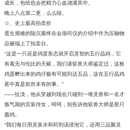
成长，包纸也会把精力心血浇灌其中。
晚上八点第二更，么么哒。
☆、史上最高拍卖价
蛋生艰难的陆沉最终在会场司仪的介绍中作为压轴物
品被端上了拍卖台。
“这是一只还是鸡蛋形态就开启灵智的五行晶鸡，它
有着无与伦比的天赋，我们请驭兽大师鉴定过，这枚
鸡蛋孵出来的鸡仔极有可能到达五品，这在五行晶鸡
甚中真是前所未有的事。”
——扯淡，他从穿越到现在只碰到一堆灵兽和一名才
炼气期的宫装侍女，呵呵，别告诉他驭兽大师是那只
蠢鸡。
“我们每日用灵泉水和药剂汤浸泡它，还用三品聚灵