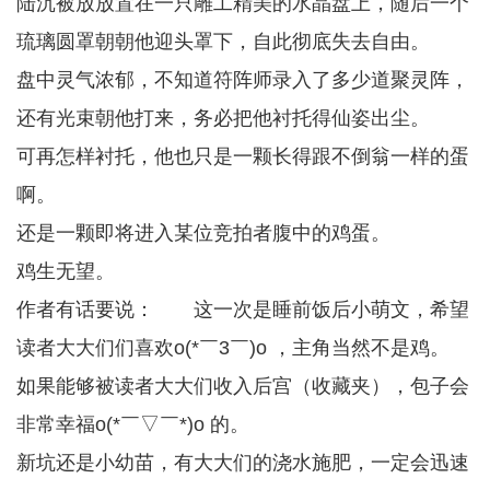
陆沉被放放置在一只雕工精美的水晶盘上，随后一个
琉璃圆罩朝朝他迎头罩下，自此彻底失去自由。
盘中灵气浓郁，不知道符阵师录入了多少道聚灵阵，
还有光束朝他打来，务必把他衬托得仙姿出尘。
可再怎样衬托，他也只是一颗长得跟不倒翁一样的蛋
啊。
还是一颗即将进入某位竞拍者腹中的鸡蛋。
鸡生无望。
作者有话要说： 这一次是睡前饭后小萌文，希望
读者大大们们喜欢o(*￣3￣)o ，主角当然不是鸡。
如果能够被读者大大们收入后宫（收藏夹），包子会
非常幸福o(*￣▽￣*)o 的。
新坑还是小幼苗，有大大们的浇水施肥，一定会迅速