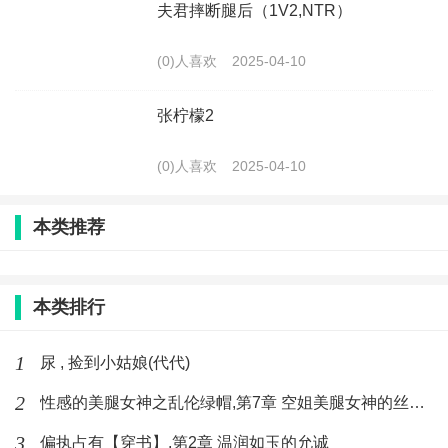
夫君摔断腿后（1V2,NTR）
(0)人喜欢
2025-04-10
张柠檬2
(0)人喜欢
2025-04-10
本类推荐
本类排行
1
尿 , 捡到小姑娘(代代)
2
性感的美腿女神之乱伦绿帽,第7章 空姐美腿女神的丝袜足交
3
偏执占有【穿书】,第2章 温润如玉的允诚