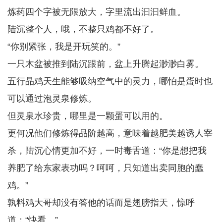
炼药四个字被无限放大，字里流出汩汩鲜血。
陆沉整个人，哦，不整只鸡都不好了。
“你别紧张，我是开玩笑的。”
一只木盆被推到陆沉跟前，盆上升腾起渺渺白雾。
五行晶鸡天生能够吸纳空气中的灵力，哪怕是蛋时也
可以通过泡灵泉修炼。
但灵泉水珍贵，哪里是一颗蛋可以用的。
更何况他们修炼得品阶越高，意味着越肥美越诱人宰
杀，陆沉心情更加不好，一时毒舌道：“你是想把我
养肥了给东家表功吗？呵呵，只知道出卖同胞的蠢
鸡。”
孰料鸡大哥却没有答他的话而是翅膀指天，惊呼
道：“快看。”